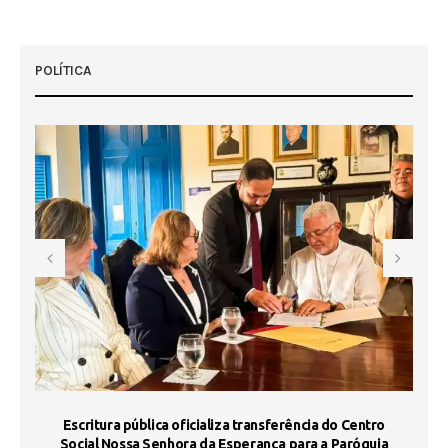
POLÍTICA
Escritura pública oficializa transferência do Centro
Ma
Social Nossa Senhora da Esperança para a Paróquia