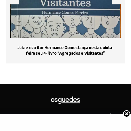
s
Juiz e escritor Hermance Gomes lança nesta quinta-
feira seu 4º livro “Agregados e Visitantes”
SOBRE
CONTATO
ARTIGOS
GOVERNO
JUDICIÁRIO
MEMÓRIA
POLÍTICA
COTIDIANO
Copyright 2019 Os Guedes. TODOS OS DIREITOS RESERVADOS.