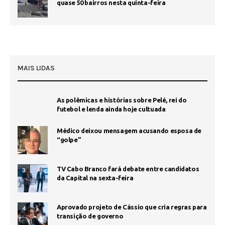
quase 50 bairros nesta quinta-feira
MAIS LIDAS
As polêmicas e histórias sobre Pelé, rei do
futebol e lenda ainda hoje cultuada
Médico deixou mensagem acusando esposa de
2
“golpe”
TV Cabo Branco fará debate entre candidatos
3
da Capital na sexta-feira
Aprovado projeto de Cássio que cria regras para
4
transição de governo