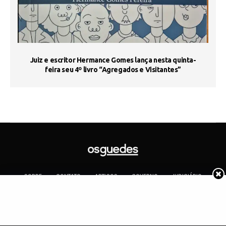
s
Juiz e escritor Hermance Gomes lança nesta quinta-
feira seu 4º livro “Agregados e Visitantes”
SOBRE
CONTATO
ARTIGOS
GOVERNO
JUDICIÁRIO
MEMÓRIA
POLÍTICA
COTIDIANO
Copyright 2019 Os Guedes. TODOS OS DIREITOS RESERVADOS.