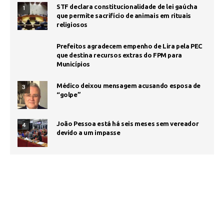
STF declara constitucionalidade de lei gaúcha
1
que permite sacrifício de animais em rituais
religiosos
Prefeitos agradecem empenho de Lira pela PEC
que destina recursos extras do FPM para
Municípios
Médico deixou mensagem acusando esposa de
3
“golpe”
João Pessoa está há seis meses sem vereador
4
devido a um impasse