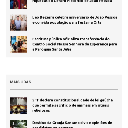
riquezas do Centro Histórico de João Pessoa
Leo Bezerra celebra aniversário de João Pessoa
e convida população para festa na Orla
Escritura pública oficializa transferência do
Centro Social Nossa Senhora da Esperança para
a Paróquia Santa Júlia
MAIS LIDAS
STF declara constitucionalidade de lei gaúcha
1
que permite sacrifício de animais em rituais
religiosos
Destino da Granja Santana divide opiniões de
2
candidatos ao governo