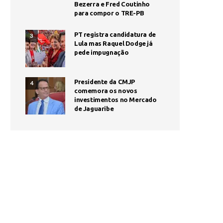
Bezerra e Fred Coutinho
para compor o TRE-PB
PT registra candidatura de
3
Lula mas Raquel Dodge já
pede impugnação
Presidente da CMJP
4
comemora os novos
investimentos no Mercado
de Jaguaribe