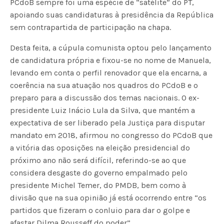
PCdoB sempre foi uma espécie de “satélite” do PT,
apoiando suas candidaturas à presidência da República
sem contrapartida de participação na chapa.
Desta feita, a cúpula comunista optou pelo lançamento
de candidatura própria e fixou-se no nome de Manuela,
levando em conta o perfil renovador que ela encarna, a
coerência na sua atuação nos quadros do PCdoB e o
preparo para a discussão dos temas nacionais. O ex-
presidente Luiz Inácio Lula da Silva, que mantém a
expectativa de ser liberado pela Justiça para disputar
mandato em 2018, afirmou no congresso do PCdoB que
a vitória das oposições na eleição presidencial do
próximo ano não será difícil, referindo-se ao que
considera desgaste do governo empalmado pelo
presidente Michel Temer, do PMDB, bem como à
divisão que na sua opinião já está ocorrendo entre “os
partidos que fizeram o conluio para dar o golpe e
afastar Dilma Rousseff do poder”.