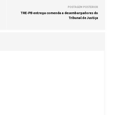
POSTAGEM POSTERIOR
TRE-PB entrega comenda a desembargadores do
Tribunal de Justiça
Fátima Silva lança livro sobre a hi
do rádio campinense no próximo 