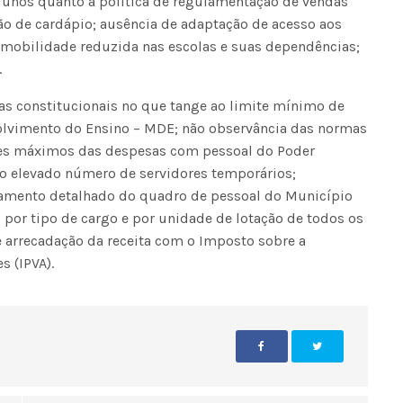
alunos quanto à política de regulamentação de vendas
ão de cardápio; ausência de adaptação de acesso aos
 mobilidade reduzida nas escolas e suas dependências;
.
s constitucionais no que tange ao limite mínimo de
lvimento do Ensino – MDE; não observância das normas
ites máximos das despesas com pessoal do Poder
o elevado número de servidores temporários;
tamento detalhado do quadro de pessoal do Município
 por tipo de cargo e por unidade de lotação de todos os
e arrecadação da receita com o Imposto sobre a
 (IPVA).