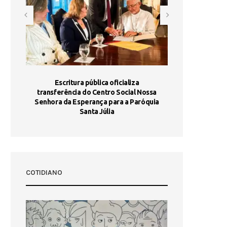
stória
Escritura pública oficializa
Maria Port
dia 10
transferência do Centro Social Nossa
homologada e 
Senhora da Esperança para a Paróquia
com
Santa Júlia
COTIDIANO