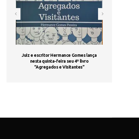
ada e
Juiz e escritor Hermance Gomes lança
UNIESP utiliza 
s são
nesta quinta-feira seu 4º livro
fortalece form
“Agregados e Visitantes”
de