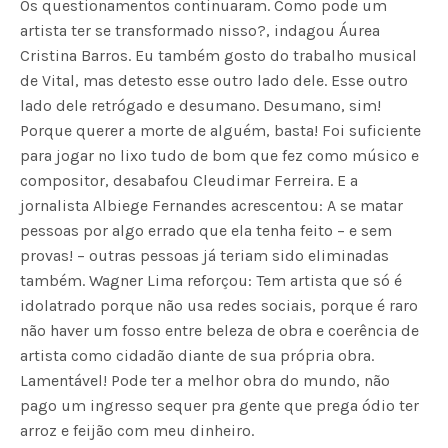
Os questionamentos continuaram. Como pode um
artista ter se transformado nisso?, indagou Áurea
Cristina Barros. Eu também gosto do trabalho musical
de Vital, mas detesto esse outro lado dele. Esse outro
lado dele retrógado e desumano. Desumano, sim!
Porque querer a morte de alguém, basta! Foi suficiente
para jogar no lixo tudo de bom que fez como músico e
compositor, desabafou Cleudimar Ferreira. E a
jornalista Albiege Fernandes acrescentou: A se matar
pessoas por algo errado que ela tenha feito – e sem
provas! – outras pessoas já teriam sido eliminadas
também. Wagner Lima reforçou: Tem artista que só é
idolatrado porque não usa redes sociais, porque é raro
não haver um fosso entre beleza de obra e coerência de
artista como cidadão diante de sua própria obra.
Lamentável! Pode ter a melhor obra do mundo, não
pago um ingresso sequer pra gente que prega ódio ter
arroz e feijão com meu dinheiro.