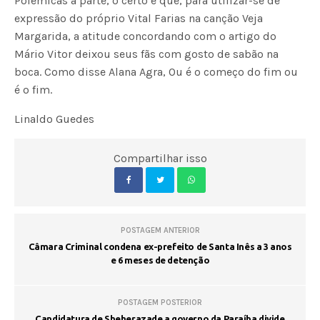
Polêmicas à parte, o certo é que, para utilizar-se de
expressão do próprio Vital Farias na canção Veja
Margarida, a atitude concordando com o artigo do
Mário Vitor deixou seus fãs com gosto de sabão na
boca. Como disse Alana Agra, Ou é o começo do fim ou
é o fim.
Linaldo Guedes
Compartilhar isso
POSTAGEM ANTERIOR
Câmara Criminal condena ex-prefeito de Santa Inês a 3 anos
e 6 meses de detenção
POSTAGEM POSTERIOR
Candidatura de Sheherazade a governo da Paraíba divide