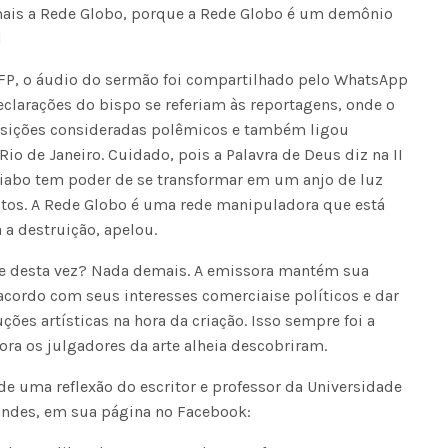
 mais a Rede Globo, porque a Rede Globo é um demônio
l
FP, o áudio do sermão foi compartilhado pelo WhatsApp
declarações do bispo se referiam às reportagens, onde o
sições consideradas polêmicos e também ligou
io de Janeiro. Cuidado, pois a Palavra de Deus diz na II
 diabo tem poder de se transformar em um anjo de luz
leitos. A Rede Globo é uma rede manipuladora que está
a destruição, apelou.
nte desta vez? Nada demais. A emissora mantém sua
acordo com seus interesses comerciaise políticos e dar
ões artísticas na hora da criação. Isso sempre foi a
ora os julgadores da arte alheia descobriram.
 de uma reflexão do escritor e professor da Universidade
nandes, em sua página no Facebook: