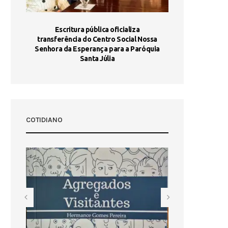
stória
Escritura pública oficializa
Maria Port
dia 10
transferência do Centro Social Nossa
homologada e 
Senhora da Esperança para a Paróquia
com
Santa Júlia
COTIDIANO