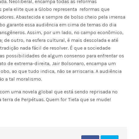
ada. Neoliberal, encampa todas as reformas
s pela elite que a Globo representa  reformas que
adores. Abastecida e sempre de bolso cheio pela imensa
Fátima Silva lança livro sobre a hi
do rádio campinense no próximo 
obo garante essa audiência em cima de temas do dia 
ransgêneros. Assim, por um lado, no campo econômico,
 de outro, na esfera cultural, é mais descolada e até
radição nada fácil de resolver. É que a sociedade
 as possibilidades de algum consenso para enfrentar os
ato de extrema-direita, Jair Bolsonaro, encampa um
bo, ao que tudo indica, não se arriscaria. A audiência
o a tal moralismo.
ia com uma novela global que está sendo reprisada no
a terra de Perpétuas. Quem for Tieta que se mude!