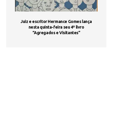
ada e
Juiz e escritor Hermance Gomes lança
UNIESP utiliza 
s são
nesta quinta-feira seu 4º livro
fortalece form
“Agregados e Visitantes”
de