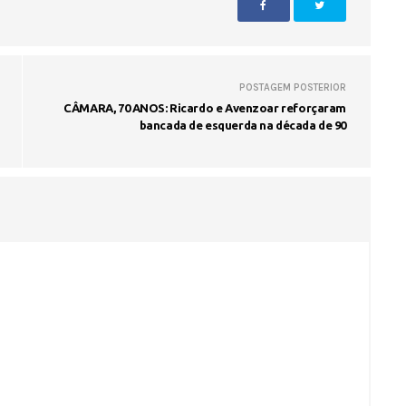
Voo cancelado, bagagem extravi
cobranças indevidas: saiba quai
POSTAGEM POSTERIOR
os seus direitos
CÂMARA, 70 ANOS: Ricardo e Avenzoar reforçaram
bancada de esquerda na década de 90