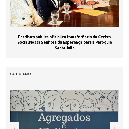
Escritura pública oficializa transferência do Centro
Ma
Social Nossa Senhora da Esperança para a Paróquia
Santa Júlia
COTIDIANO