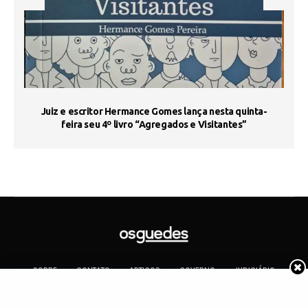
s
Juiz e escritor Hermance Gomes lança nesta quinta-
feira seu 4º livro “Agregados e Visitantes”
SOBRE
CONTATO
ARTIGOS
GOVERNO
JUDICIÁRIO
MEMÓRIA
POLÍTICA
COTIDIANO
Copyright 2019 Os Guedes. TODOS OS DIREITOS RESERVADOS.