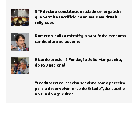
STF declara constitucionalidade de lei gaúcha
1
que permite sacrifício de animais em rituais
religiosos
Romero sinaliza estratégia para fortalecer uma
2
candidatura ao governo
Ricardo presidirá Fundação João Mangabeira,
3
do PSB nacional
“Produtor rural precisa ser visto como parceiro
para o desenvolvimento do Estado”, diz Lucélio
no Dia do Agricultor