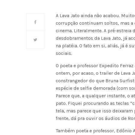
A Lava Jato ainda não acabou. Muit
corrupção continuam soltos, mas a op
cinema. Literalmente. A pré-estreia do
desdobramentos da Lava Jato, já ac
na platéia. O fato em si, aliás, já é 
sociais.
O poeta e professor Expedito Ferraz J
ontem, por acaso, o trailer de Lava J
constrangedor do que Bruna Surfis
espécie de selfie demorada (com som
Parece que, a qualquer instante, o a
pato. Fiquei procurando as teclas “c
tela, mas parece que isso deixaram p
frente, dá pra ouvir os áudios de Rom
Também poeta e professor, Edônio Al