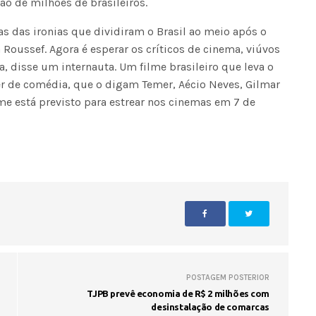
o de milhões de brasileiros.
as das ironias que dividiram o Brasil ao meio após o
ussef. Agora é esperar os críticos de cinema, viúvos
, disse um internauta. Um filme brasileiro que leva o
Fátima Silva lança livro sobre a hi
 ser de comédia, que o digam Temer, Aécio Neves, Gilmar
do rádio campinense no próximo 
ilme está previsto para estrear nos cinemas em 7 de
POSTAGEM POSTERIOR
TJPB prevê economia de R$ 2 milhões com
desinstalação de comarcas