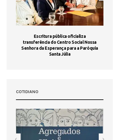
stória
Escritura pública oficializa
Maria Port
dia 10
transferência do Centro Social Nossa
homologada e 
Senhora da Esperança para a Paróquia
com
Santa Júlia
COTIDIANO