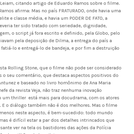
 Leiam, citando artigo de Eduardo Ramos sobre o filme.
, Ramos afirma: Mas no país FRATURADO, onde havia uma
 elite e classe média, e havia um PODER DE FATO, a
everia ter sido tratado com seriedade, dignidade,
em, o script já fora escrito e definido, pela Globo, pelo
iavam pela deposição de Dilma, a entrega do país a
atiá-lo e entregá-lo de bandeja, e por fim a destruição
ista Rolling Stone, que o filme não pode ser considerado
s o seu comentário, que destaca aspectos positivos do
o Antunez e baseado no livro homônimo de Ana Maria
hefe da revista Veja, não traz nenhuma inovação
 um thriller  está mais para docudrama, com os atores
. E o diálogo também não é dos melhores. Mas o filme
lo menos neste aspecto, é bem-sucedido: todo mundo
mas é difícil estar a par dos detalhes intrincados que
ssante ver na tela os bastidores das ações da Polícia