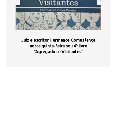
ada e
Juiz e escritor Hermance Gomes lança
UNIESP utiliza 
s são
nesta quinta-feira seu 4º livro
fortalece form
“Agregados e Visitantes”
de