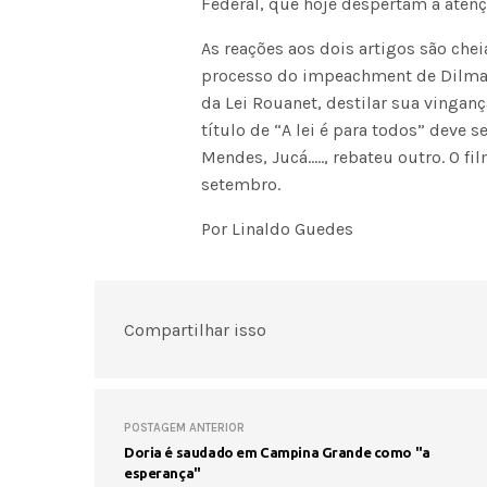
Federal, que hoje despertam a atençã
As reações aos dois artigos são chei
processo do impeachment de Dilma Ro
da Lei Rouanet, destilar sua vingança
título de “A lei é para todos” deve
Mendes, Jucá….., rebateu outro. O f
setembro.
Por Linaldo Guedes
Compartilhar isso
POSTAGEM ANTERIOR
Doria é saudado em Campina Grande como "a
esperança"