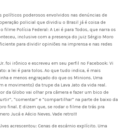
os políticos poderosos envolvidos nas denúncias de
eração policial que dividiu o Brasil já é coisa de
 filme Polícia Federal: A Lei é para Todos, que narra os
onteceu, inclusive com a presença do juiz Sérgio Moro
suficiente para dividir opiniões na imprensa e nas redes
r. foi irônico e escreveu em seu perfil no Facebook: Vi
ato: a lei é para tolos. Ao que tudo indica, é mais
tinha e menos engraçado do que os Minions. Uma
 e movimento) da trupe da Lava Jato da vida real.
tor da Globo vai olhar pra câmera e fazer um bico de
urtir”, “comentar” e “compartilhar” na parte de baixo da
ro final. E dizem que, se rodar o filme de trás pra
ero Jucá e Aécio Neves. Vade retro!!!
ves acrescentou: Cenas de escárnio explícito. Uma