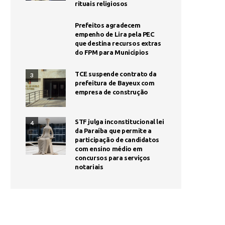
rituais religiosos
Prefeitos agradecem
empenho de Lira pela PEC
que destina recursos extras
do FPM para Municípios
TCE suspende contrato da
3
prefeitura de Bayeux com
empresa de construção
STF julga inconstitucional lei
4
da Paraíba que permite a
participação de candidatos
com ensino médio em
concursos para serviços
notariais