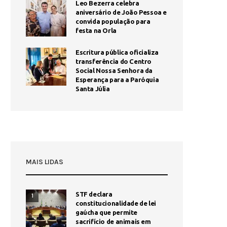
Leo Bezerra celebra
aniversário de João Pessoa e
convida população para
festa na Orla
Escritura pública oficializa
transferência do Centro
Social Nossa Senhora da
Esperança para a Paróquia
Santa Júlia
MAIS LIDAS
STF declara
1
constitucionalidade de lei
gaúcha que permite
sacrifício de animais em