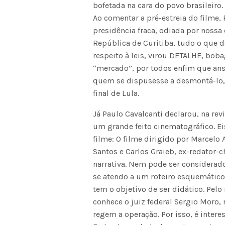
bofetada na cara do povo brasileiro.
Ao comentar a pré-estreia do filme
presidência fraca, odiada por nossa
República de Curitiba, tudo o que d
respeito à leis, virou DETALHE, bobag
“mercado”, por todos enfim que ans
quem se dispusesse a desmontá-lo, f
final de Lula.
Já Paulo Cavalcanti declarou, na rev
um grande feito cinematográfico. Ei
filme: O filme dirigido por Marcel
Santos e Carlos Graieb, ex-redator-c
narrativa. Nem pode ser considerado
se atendo a um roteiro esquemático
tem o objetivo de ser didático. Pe
conhece o juiz federal Sergio Moro, 
regem a operação. Por isso, é intere