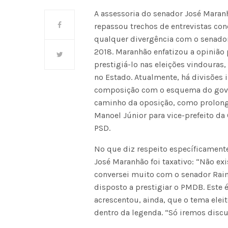
A assessoria do senador José Maran
repassou trechos de entrevistas co
qualquer divergência com o senador
2018. Maranhão enfatizou a opiniã
prestigiá-lo nas eleições vindouras
no Estado. Atualmente, há divisões 
composição com o esquema do gove
caminho da oposição, como prolong
Manoel Júnior para vice-prefeito da
PSD.
No que diz respeito específicament
José Maranhão foi taxativo: “Não e
conversei muito com o senador Raim
disposto a prestigiar o PMDB. Este
acrescentou, ainda, que o tema elei
dentro da legenda. “Só iremos disc