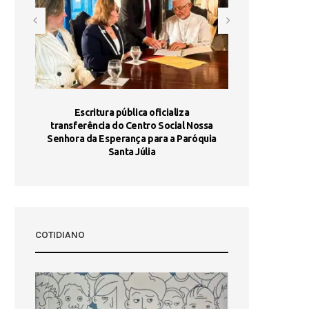
stória
Escritura pública oficializa
Maria Port
dia 10
transferência do Centro Social Nossa
homologada e 
Senhora da Esperança para a Paróquia
com
Santa Júlia
COTIDIANO