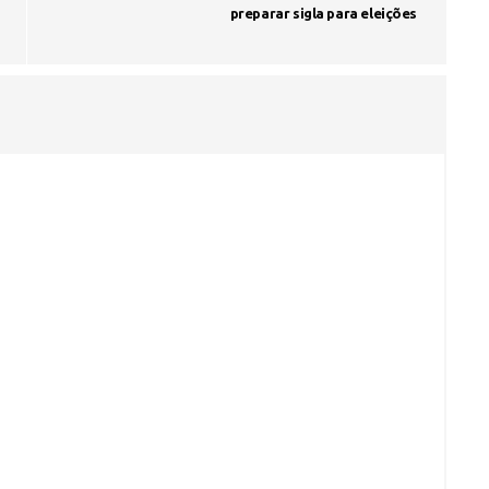
preparar sigla para eleições
Fátima Silva lança livro sobre a hi
do rádio campinense no próximo 