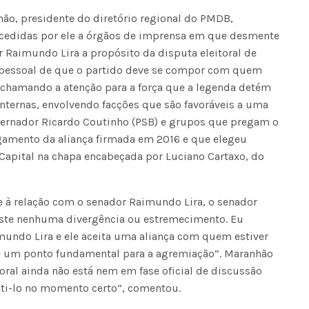
hão, presidente do diretório regional do PMDB,
ncedidas por ele a órgãos de imprensa em que desmente
 Raimundo Lira a propósito da disputa eleitoral de
o pessoal de que o partido deve se compor com quem
, chamando a atenção para a força que a legenda detém
internas, envolvendo facções que são favoráveis a uma
rnador Ricardo Coutinho (PSB) e grupos que pregam o
amento da aliança firmada em 2016 e que elegeu
 Capital na chapa encabeçada por Luciano Cartaxo, do
e à relação com o senador Raimundo Lira, o senador
xiste nenhuma divergência ou estremecimento. Eu
undo Lira e ele aceita uma aliança com quem estiver
 é um ponto fundamental para a agremiação”. Maranhão
toral ainda não está nem em fase oficial de discussão
uti-lo no momento certo”, comentou.