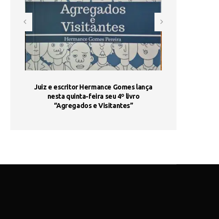
ada e
Juiz e escritor Hermance Gomes lança
UNIESP utiliza 
s são
nesta quinta-feira seu 4º livro
fortalece form
“Agregados e Visitantes”
de