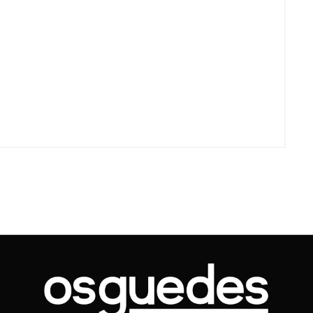
Voo cancelado, bagagem extravi
cobranças indevidas: saiba quai
os seus direitos