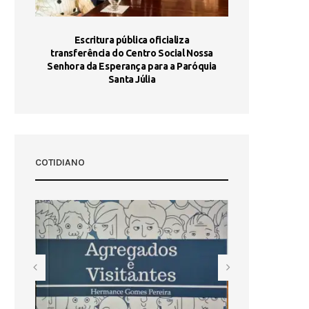
stória
Escritura pública oficializa
Maria Port
dia 10
transferência do Centro Social Nossa
homologada e 
Senhora da Esperança para a Paróquia
com
Santa Júlia
COTIDIANO