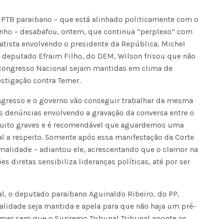
o PTB paraibano – que está alinhado politicamente com o
inho – desabafou, ontem, que continua “perplexo” com
atista envolvendo o presidente da República, Michel
o deputado Efraim Filho, do DEM, Wilson frisou que não
 Congresso Nacional sejam mantidas em clima de
stigação contra Temer.
ngresso e o governo vão conseguir trabalhar da mesma
 denúncias envolvendo a gravação da conversa entre o
muito graves e é recomendável que aguardemos uma
l a respeito. Somente após essa manifestação da Corte
rmalidade – adiantou ele, acrescentando que o clamor na
s diretas sensibiliza lideranças políticas, até por ser
l, o deputado paraibano Aguinaldo Ribeiro, do PP,
alidade seja mantida e apela para que não haja um pré-
emer sem que o Supremo Tribunal Tribunal aponte os