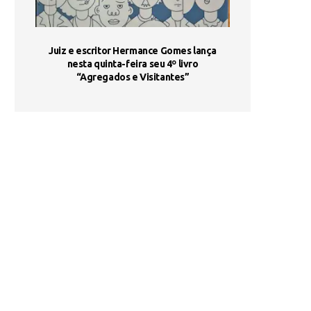
ada e
Juiz e escritor Hermance Gomes lança
UNIESP utiliza 
s são
nesta quinta-feira seu 4º livro
fortalece form
“Agregados e Visitantes”
de