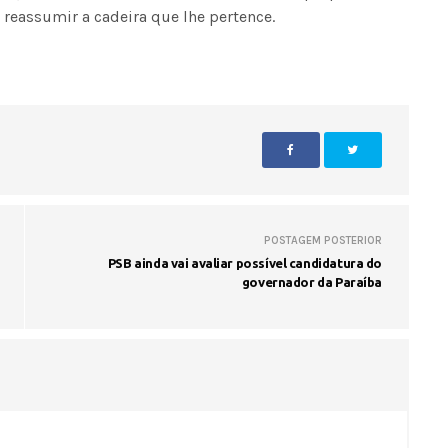
 reassumir a cadeira que lhe pertence.
Fátima Silva lança livro sobre a hi
do rádio campinense no próximo 
POSTAGEM POSTERIOR
PSB ainda vai avaliar possível candidatura do
governador da Paraíba