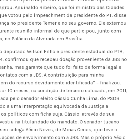
agrou. Aguinaldo Ribeiro, que foi ministro das Cidades
que votou pelo impeachment da presidente do PT, disse
nça no presidente Temer e no seu governo. Ele externou
urante reunião informal de que participou, junto com
a, no Palácio da Alvorada em Brasília.
o deputado Wilson Filho e presidente estadual do PTB,
4, confirmou que recebeu doação proveniente da JBS no
anha, mas garante que tudo foi feito de forma legal e
contatos com a JBS. A contribuição para minha
em do recurso devidamente identificada” – finalizou.
or 10 meses, na condição de terceiro colocado, em 2011,
ada pelo senador eleito Cássio Cunha Lima, do PSDB,
o a uma interpretação equivocada da Justiça a
 os políticos com ficha suja. Cássio, através de sua
nvestiu na titularidade do mandato. O senador tucano
eu colega Aécio Neves, de Minas Gerais, que teve o
ações de envolvimento com a JBS. Mas o próprio Aécio