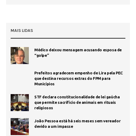
MAIS LIDAS
Médico deixou mensagem acusando esposa de
1
“golpe”
Prefeitos agradecem empenho de Lira pela PEC
que destina recursos extras do FPM para
Municípios
STF declara constitucionalidade de lei gaúcha
3
que permite sacrifício de animais em rituais
religiosos
João Pessoa está há seis meses sem vereador
4
devido a um impasse