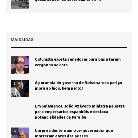
MAIS LIDAS
Colunista exorta senadores paraíbas a terem
1
vergonha na cara
A paranoia do governo de Bolsonaro: o perigo
2
mora ao lado, bem perto!
Em Salamanca, João Azêvedo ministra palestra
para empresários espanhóis e destaca
potencialidades da Paraíba
Um presidente e um vice-governador que
4
morreram antes das posses