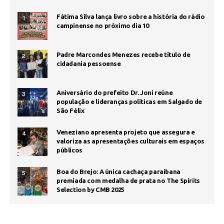
Fátima Silva lança livro sobre a história do rádio
1
campinense no próximo dia 10
Padre Marcondes Menezes recebe título de
2
cidadania pessoense
Aniversário do prefeito Dr. Joni reúne
3
população e lideranças políticas em Salgado de
São Félix
Veneziano apresenta projeto que assegura e
4
valoriza as apresentações culturais em espaços
públicos
Boa do Brejo: A única cachaça paraibana
5
premiada com medalha de prata no The Spirits
Selection by CMB 2025