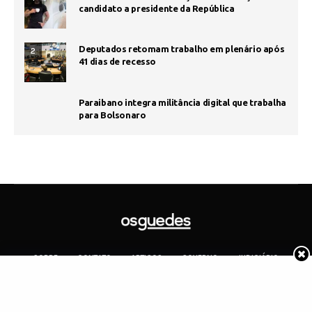
candidato a presidente da República
Deputados retomam trabalho em plenário após
2
41 dias de recesso
Paraibano integra militância digital que trabalha
para Bolsonaro
SOBRE
CONTATO
ARTIGOS
GOVERNO
JUDICIÁRIO
MEMÓRIA
POLÍTICA
COTIDIANO
Copyright 2019 Os Guedes. TODOS OS DIREITOS RESERVADOS.