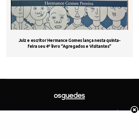
s
Juiz e escritor Hermance Gomes lança nesta quinta-
feira seu 4º livro “Agregados e Visitantes”
SOBRE
CONTATO
ARTIGOS
GOVERNO
JUDICIÁRIO
MEMÓRIA
POLÍTICA
COTIDIANO
Copyright 2019 Os Guedes. TODOS OS DIREITOS RESERVADOS.