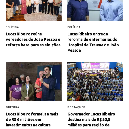
POLÍTICA
POLÍTICA
Lucas Ribeiro reúne
Lucas Ribeiro entrega
vereadores de João Pessoa e
reforma de enfermarias do
reforça base para as eleições
Hospital de Trauma de João
Pessoa
CULTURA
DESTAQUES
Lucas Ribeiro formaliza mais
Governador Lucas Ribeiro
de R$ 6 milhões em
destina mais de R$ 53,5
investimentos na cultura
milhões para região de