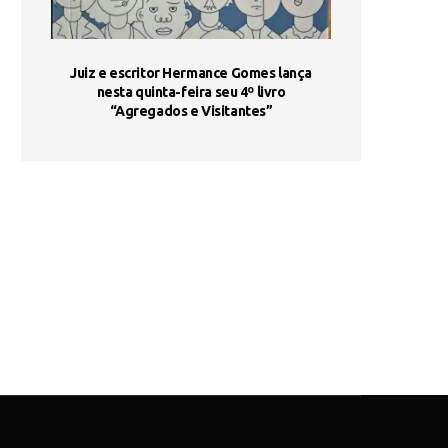
ada e
Juiz e escritor Hermance Gomes lança
UNIESP utiliza 
s são
nesta quinta-feira seu 4º livro
fortalece form
“Agregados e Visitantes”
de