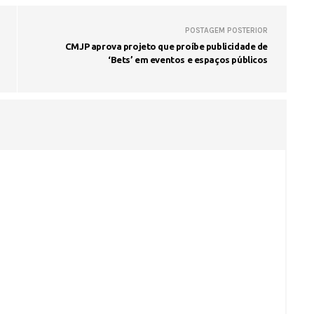
POSTAGEM POSTERIOR
Fátima Silva lança livro sobre a hi
CMJP aprova projeto que proíbe publicidade de
do rádio campinense no próximo 
‘Bets’ em eventos e espaços públicos