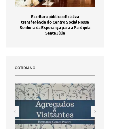
stória
Escritura pública oficializa
Maria Port
dia 10
transferência do Centro Social Nossa
homologada e 
Senhora da Esperança para a Paróquia
com
Santa Júlia
COTIDIANO