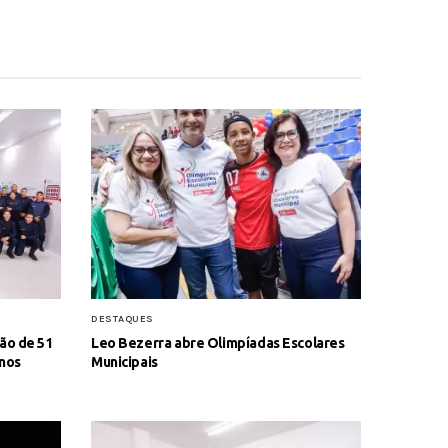
DESTAQUES
ão de 51
Leo Bezerra abre Olimpíadas Escolares
anos
Municipais