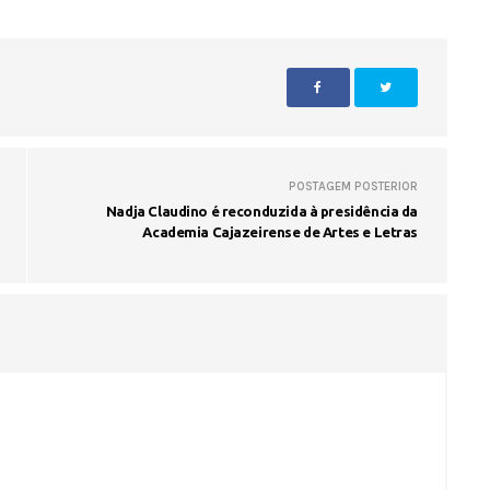
Fátima Silva lança livro sobre a hi
do rádio campinense no próximo 
POSTAGEM POSTERIOR
Nadja Claudino é reconduzida à presidência da
Academia Cajazeirense de Artes e Letras