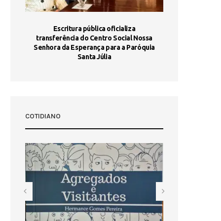
stória
Escritura pública oficializa
Maria Port
dia 10
transferência do Centro Social Nossa
homologada e 
Senhora da Esperança para a Paróquia
com
Santa Júlia
COTIDIANO