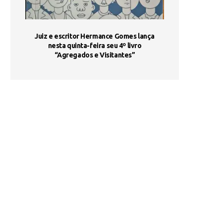
ada e
Juiz e escritor Hermance Gomes lança
UNIESP utiliza 
s são
nesta quinta-feira seu 4º livro
fortalece form
“Agregados e Visitantes”
de