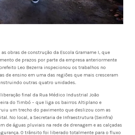
u as obras de construção da Escola Gramame I, que
mento de prazos por parte da empresa anteriormente
o prefeito Leo Bezerra inspecionou os trabalhos no
gas de ensino em uma das regiões que mais cresceram
construindo outras quatro unidades.
beração final da Rua Médico Industrial João
eira do Timbó – que liga os bairros Altiplano e
struiu um trecho do pavimento que deslizou com as
l. No local, a Secretaria de Infraestrutura (Seinfra)
m de águas pluviais na rede de drenagem e as calçadas
rança. O trânsito foi liberado totalmente para o fluxo