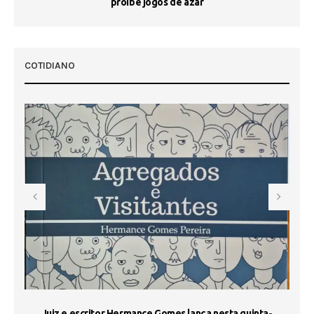
proíbe jogos de azar
 50
COTIDIANO
s
Juiz e escritor Hermance Gomes lança nesta quinta-