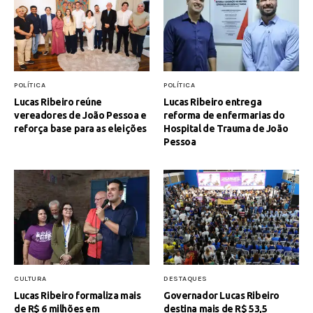
POLÍTICA
POLÍTICA
Lucas Ribeiro reúne
Lucas Ribeiro entrega
vereadores de João Pessoa e
reforma de enfermarias do
reforça base para as eleições
Hospital de Trauma de João
Pessoa
CULTURA
DESTAQUES
Lucas Ribeiro formaliza mais
Governador Lucas Ribeiro
de R$ 6 milhões em
destina mais de R$ 53,5