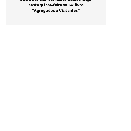
s são
nesta quinta-feira seu 4º livro
fortalece form
“Agregados e Visitantes”
de