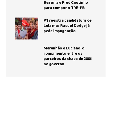
Bezerra e Fred Coutinho
para compor o TRE-PB
PT registra candidatura de
3
Lula mas Raquel Dodge já
pede impugnação
Maranhão e Luciano: o
rompimento entre os
parceiros da chapa de 2006
ao governo