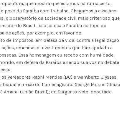
 propositura, que mostra que estamos no rumo certo,
 do povo da Paraíba com trabalho. Chegamos a esse ano
Seinfra realiza serviços de ta
buraco em quase 50 bairros ne
s, o observatório da sociedade civil mais criterioso que
quinta-feira
nador do Brasil. Isso coloca a Paraíba no topo do
sa de ações, por exemplo, em favor do
 de impostos, em defesa da vida, contra a legalização
, ações, emendas e investimentos que têm ajudado a
s pessoas. Essa homenagem eu recebo com humildade,
prido, em defesa da Paraíba e sendo sua voz no debate
deceu.
e os vereadores Raoni Mendes (DC) e Wamberto Ulysses
estadual e irmão do homenageado, George Morais (União
ré Amaral (União Brasil); do Sargento Neto, deputado
Voo cancelado, bagagem extravi