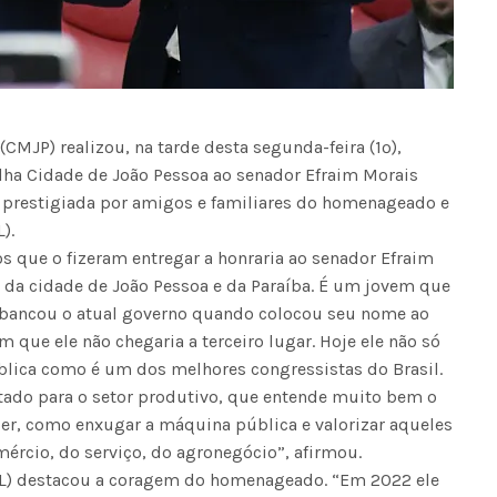
CMJP) realizou, na tarde desta segunda-feira (1º),
lha Cidade de João Pessoa ao senador Efraim Morais
foi prestigiada por amigos e familiares do homenageado e
).
s que o fizeram entregar a honraria ao senador Efraim
r da cidade de João Pessoa e da Paraíba. É um jovem que
sbancou o atual governo quando colocou seu nome ao
 que ele não chegaria a terceiro lugar. Hoje ele não só
lica como é um dos melhores congressistas do Brasil.
tado para o setor produtivo, que entende muito bem o
cer, como enxugar a máquina pública e valorizar aqueles
ércio, do serviço, do agronegócio”, afirmou.
(PL) destacou a coragem do homenageado. “Em 2022 ele