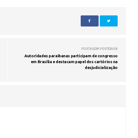
cobranças indevidas: saiba quai
os seus direitos
POSTAGEM POSTERIOR
Autoridades paraibanas participam de congresso
em Brasília e destacam papel dos cartórios na
desjudicialização