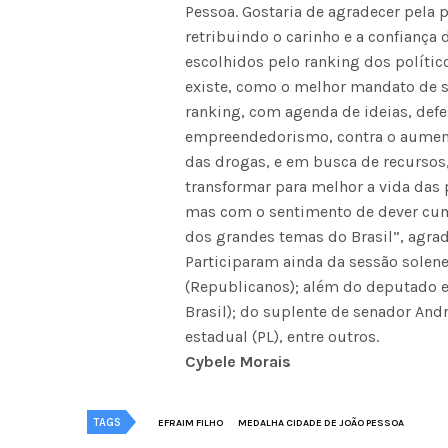
Pessoa. Gostaria de agradecer pela
retribuindo o carinho e a confiança
escolhidos pelo ranking dos político
existe, como o melhor mandato de se
ranking, com agenda de ideias, defe
empreendedorismo, contra o aumento
das drogas, e em busca de recursos
transformar para melhor a vida da
mas com o sentimento de dever cum
dos grandes temas do Brasil”, agra
Participaram ainda da sessão solen
(Republicanos); além do deputado 
Brasil); do suplente de senador And
estadual (PL), entre outros.
Cybele Morais
TAGS
EFRAIM FILHO
MEDALHA CIDADE DE JOÃO PESSOA