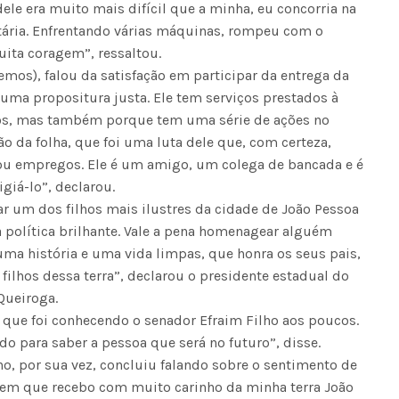
ele era muito mais difícil que a minha, eu concorria na
itária. Enfrentando várias máquinas, rompeu com o
ita coragem”, ressaltou.
emos), falou da satisfação em participar da entrega da
É uma propositura justa. Ele tem serviços prestados à
sos, mas também porque tem uma série de ações no
 da folha, que foi uma luta dele que, com certeza,
ou empregos. Ele é um amigo, um colega de bancada e é
igiá-lo”, declarou.
 um dos filhos mais ilustres da cidade de João Pessoa
a política brilhante. Vale a pena homenagear alguém
ma história e uma vida limpas, que honra os seus pais,
ilhos dessa terra”, declarou o presidente estadual do
Queiroga.
 que foi conhecendo o senador Efraim Filho aos poucos.
do para saber a pessoa que será no futuro”, disse.
o, por sua vez, concluiu falando sobre o sentimento de
gem que recebo com muito carinho da minha terra João