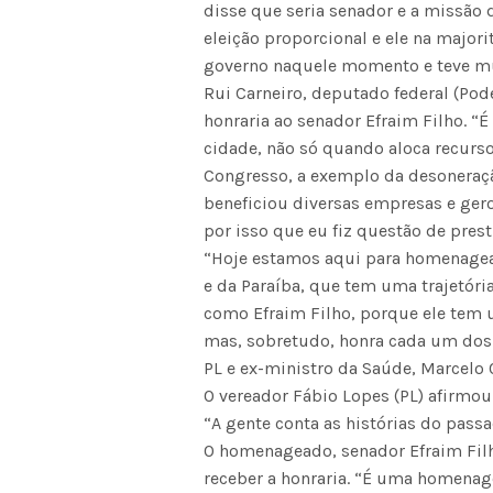
disse que seria senador e a missão d
eleição proporcional e ele na major
governo naquele momento e teve mu
Rui Carneiro, deputado federal (Pod
honraria ao senador Efraim Filho. “
cidade, não só quando aloca recur
Congresso, a exemplo da desoneração
beneficiou diversas empresas e ger
por isso que eu fiz questão de prest
“Hoje estamos aqui para homenagear
e da Paraíba, que tem uma trajetóri
como Efraim Filho, porque ele tem u
mas, sobretudo, honra cada um dos f
PL e ex-ministro da Saúde, Marcelo 
O vereador Fábio Lopes (PL) afirmou
“A gente conta as histórias do passa
O homenageado, senador Efraim Filh
receber a honraria. “É uma homena