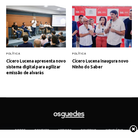
POLÍTICA
POLÍTICA
Cícero Lucena apresenta novo
Cícero Lucena inaugura novo
sistema digital para agilizar
Ninho do Saber
emissão de alvarás
SOBRE
CONTATO
ARTIGOS
GOVERNO
JUDICIÁRIO