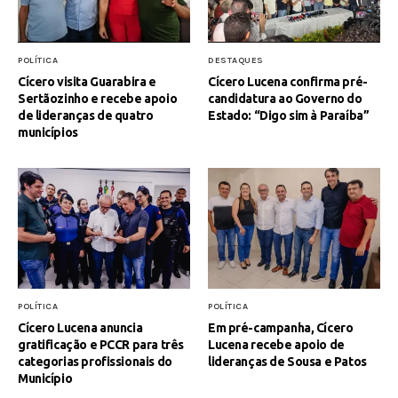
POLÍTICA
DESTAQUES
Cícero visita Guarabira e
Cícero Lucena confirma pré-
Sertãozinho e recebe apoio
candidatura ao Governo do
de lideranças de quatro
Estado: “Digo sim à Paraíba”
municípios
POLÍTICA
POLÍTICA
Cícero Lucena anuncia
Em pré-campanha, Cícero
gratificação e PCCR para três
Lucena recebe apoio de
categorias profissionais do
lideranças de Sousa e Patos
Município