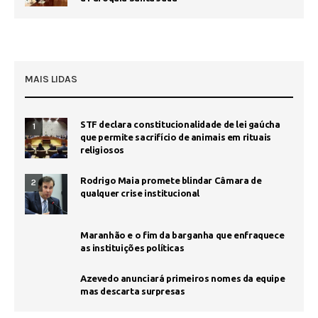
MAIS LIDAS
STF declara constitucionalidade de lei gaúcha
1
que permite sacrifício de animais em rituais
religiosos
Rodrigo Maia promete blindar Câmara de
2
qualquer crise institucional
Maranhão e o fim da barganha que enfraquece
as instituições políticas
Azevedo anunciará primeiros nomes da equipe
mas descarta surpresas