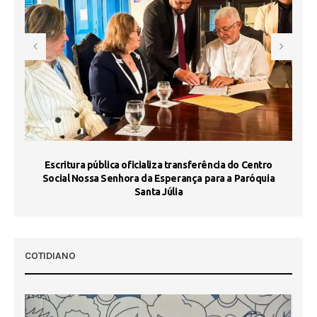
Escritura pública oficializa transferência do Centro
Ma
Social Nossa Senhora da Esperança para a Paróquia
Santa Júlia
COTIDIANO