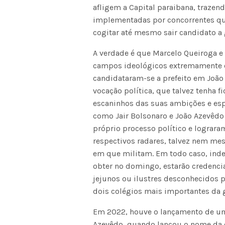
afligem a Capital paraibana, traze
implementadas por concorrentes qu
cogitar até mesmo sair candidato a
A verdade é que Marcelo Queiroga e 
campos ideológicos extremamente op
candidataram-se a prefeito em Joã
vocação política, que talvez tenha 
escaninhos das suas ambições e es
como Jair Bolsonaro e João Azevêdo 
próprio processo político e lograra
respectivos radares, talvez nem me
em que militam. Em todo caso, ind
obter no domingo, estarão credenci
jejunos ou ilustres desconhecidos 
dois colégios mais importantes da ge
Em 2022, houve o lançamento de um 
Azevêdo, quando lançou o nome da e