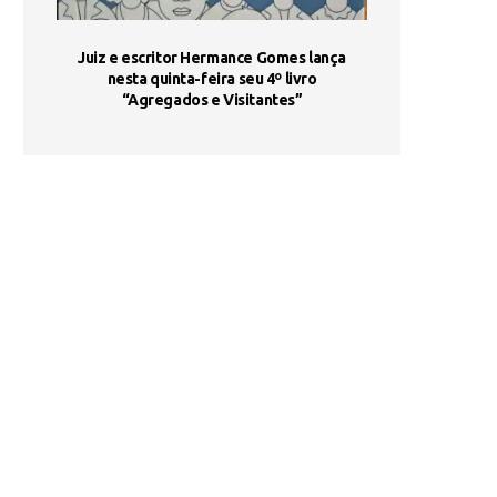
ada e
Juiz e escritor Hermance Gomes lança
UNIESP utiliza 
s são
nesta quinta-feira seu 4º livro
fortalece form
“Agregados e Visitantes”
de