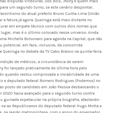
a nas disputas vindouras. Dos dois, Jhony é quem mais
 para um segundo turno, se este cenário despontar,
voritismo do atual prefeito Bruno Cunha Lima (União
r a fatura já agora. Queiroga está mais distante no
gurar em empate técnico com outros dois nomes que
ugar, mas é o último colocado nesse universo. Ainda
ama Michelle Bolsonaro para agenda na Capital, que não
 potencial, em face, inclusive, da concorrida
 Queiroga no debate da TV Cabo Branco na quinta-feira.
dição de médicos, a circunstância de serem
ony foi lançado praticamente de última hora pelo
do quando restou comprovada a inviabilidade de uma
ito e deputado federal Romero Rodrigues (Podemos) no
 ao posto de candidato em João Pessoa desbancando o
m 2020 havia avançado para o segundo turno contra
u guinada espetacular na própria biografia, afastando-
do-se ao Republicanos do deputado federal Hugo Motta e
a, na região metropolitana, com o apoio do governador