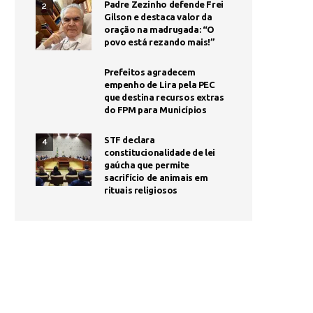
Padre Zezinho defende Frei
2
Gilson e destaca valor da
oração na madrugada: “O
povo está rezando mais!”
Prefeitos agradecem
empenho de Lira pela PEC
que destina recursos extras
do FPM para Municípios
STF declara
4
constitucionalidade de lei
gaúcha que permite
sacrifício de animais em
rituais religiosos