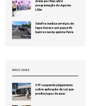
Areia por Elas abre
programação do Agosto
Lilás
Seinfra realiza serviços de
tapa-buraco em quase 50
bairros nesta quinta-feira
MAIS LIDAS
STF suspende julgamento
1
sobre aplicação de Lei que
proíbe jogos de azar