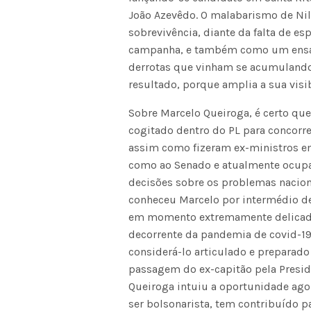
João Azevêdo. O malabarismo de Nil
sobrevivência, diante da falta de es
campanha, e também como um ensaio
derrotas que vinham se acumulando. 
resultado, porque amplia a sua visi
Sobre Marcelo Queiroga, é certo que
cogitado dentro do PL para concorr
assim como fizeram ex-ministros e
como ao Senado e atualmente ocupa
decisões sobre os problemas naciona
conheceu Marcelo por intermédio de
em momento extremamente delicado 
decorrente da pandemia de covid-19, 
considerá-lo articulado e preparad
passagem do ex-capitão pela Presi
Queiroga intuiu a oportunidade ago
ser bolsonarista, tem contribuído p