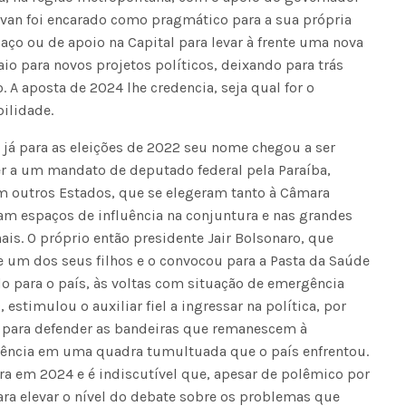
van foi encarado como pragmático para a sua própria
paço ou de apoio na Capital para levar à frente uma nova
 para novos projetos políticos, deixando para trás
Seinfra realiza serviços de ta
A aposta de 2024 lhe credencia, seja qual for o
buraco em quase 50 bairros ne
bilidade.
quinta-feira
 já para as eleições de 2022 seu nome chegou a ser
er a um mandato de deputado federal pela Paraíba,
m outros Estados, que se elegeram tanto à Câmara
m espaços de influência na conjuntura e nas grandes
is. O próprio então presidente Jair Bolsonaro, que
 um dos seus filhos e o convocou para a Pasta da Saúde
para o país, às voltas com situação de emergência
estimulou o auxiliar fiel a ingressar na política, por
o para defender as bandeiras que remanescem à
dência em uma quadra tumultuada que o país enfrentou.
ra em 2024 e é indiscutível que, apesar de polêmico por
ara elevar o nível do debate sobre os problemas que