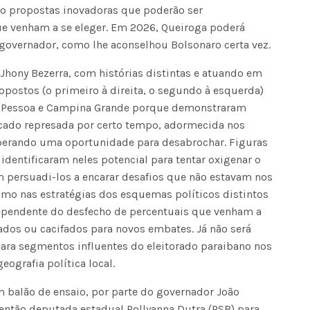
ndo propostas inovadoras que poderão ser
e venham a se eleger. Em 2026, Queiroga poderá
Voo cancelado, bagagem extravi
 governador, como lhe aconselhou Bolsonaro certa vez.
cobranças indevidas: saiba quai
os seus direitos
Jhony Bezerra, com histórias distintas e atuando em
ostos (o primeiro à direita, o segundo à esquerda)
o Pessoa e Campina Grande porque demonstraram
ficado represada por certo tempo, adormecida nos
perando uma oportunidade para desabrochar. Figuras
identificaram neles potencial para tentar oxigenar o
m persuadi-los a encarar desafios que não estavam nos
smo nas estratégias dos esquemas políticos distintos
ependente do desfecho de percentuais que venham a
ados ou cacifados para novos embates. Já não será
para segmentos influentes do eleitorado paraibano nos
ografia política local.
balão de ensaio, por parte do governador João
ntão deputada estadual Pollyanna Dutra (PSB) para