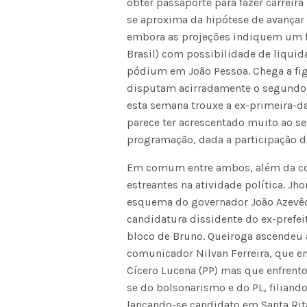
obter passaporte para fazer carreir
se aproxima da hipótese de avançar
embora as projeções indiquem um fa
Brasil) com possibilidade de liquida
pódium em João Pessoa. Chega a fi
disputam acirradamente o segundo l
esta semana trouxe a ex-primeira-d
parece ter acrescentado muito ao seu
programação, dada a participação de
Em comum entre ambos, além da con
estreantes na atividade política. Jh
esquema do governador João Azevê
candidatura dissidente do ex-prefe
bloco de Bruno. Queiroga ascendeu
comunicador Nilvan Ferreira, que e
Cícero Lucena (PP) mas que enfrento
se do bolsonarismo e do PL, filian
lançando-se candidato em Santa Rit