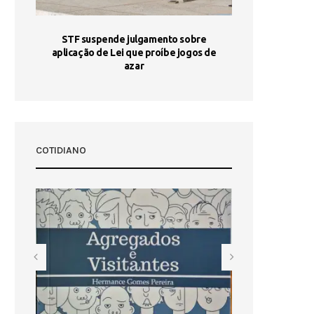
STF suspende julgamento sobre
Areia por Ela
aplicação de Lei que proíbe jogos de
Ag
pa-
azar
sta
COTIDIANO