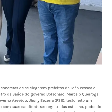
concretas de se elegerem prefeitos de João Pessoa e
tro da Saúde do governo Bolsonaro, Marcelo Queiroga
overno Azevêdo, Jhony Bezerra (PSB), terão feito um
ro com suas candidaturas registradas este ano, podendo