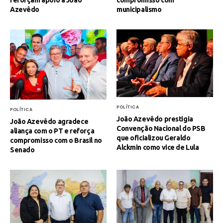
Azevêdo
municipalismo
POLÍTICA
POLÍTICA
João Azevêdo prestigia
João Azevêdo agradece
Convenção Nacional do PSB
aliança com o PT e reforça
que oficializou Geraldo
compromisso com o Brasil no
Alckmin como vice de Lula
Senado