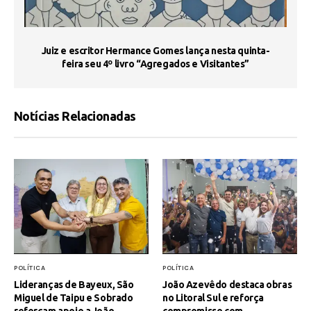
s
Juiz e escritor Hermance Gomes lança nesta quinta-
feira seu 4º livro “Agregados e Visitantes”
Notícias Relacionadas
POLÍTICA
POLÍTICA
Lideranças de Bayeux, São
João Azevêdo destaca obras
Miguel de Taipu e Sobrado
no Litoral Sul e reforça
reforçam apoio a João
compromisso com