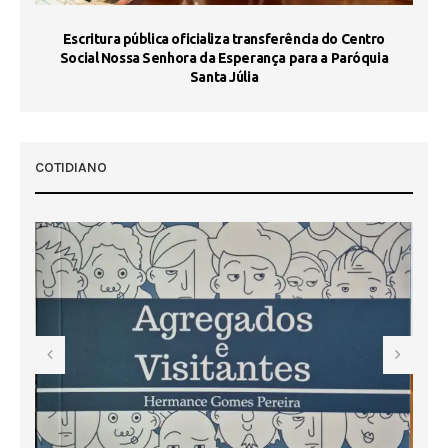
Escritura pública oficializa transferência do Centro
Ma
Social Nossa Senhora da Esperança para a Paróquia
Santa Júlia
COTIDIANO