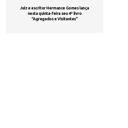
ada e
Juiz e escritor Hermance Gomes lança
UNIESP utiliza 
s são
nesta quinta-feira seu 4º livro
fortalece form
“Agregados e Visitantes”
de