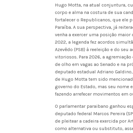
Hugo Motta, na atual conjuntura, c
corpo e alma na costura de sua cand
fortalecer o Republicanos, que ele 
Paraíba. A sua perspectiva, já reit
venha a exercer uma posição maior 
2022, a legenda fez acordos simult
Azevêdo (PSB) à reeleição e do seu a
vitoriosos. Para 2026, a agremiação
de olho em vagas ao Senado e na pró
deputado estadual Adriano Galdino,
de Hugo Motta tem sido mencionado
governo do Estado, mas seu nome e
fazendo arrefecer movimentos em ou
O parlamentar paraibano ganhou esp
deputado federal Marcos Pereira (SP)
de pleitear a cadeira exercida por 
como alternativa ou substituto, as