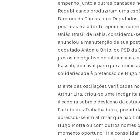
empenho junto a outras bancadas no
Republicanos produziram uma espéci
Diretora da Câmara dos Deputados, 
posturas e a admitir apoio ao nom
União Brasil da Bahia, considerou-se
anunciou a manutenção de sua post
deputado Antonio Brito, do PSD da
juntos no objetivo de influenciar a 
Kassab, deu aval para que a união a
solidariedade à pretensão de Hugo 
Diante das oscilações verificadas n
Arthur Lira, criou-se uma incógnita
à cadeira sobre o desfecho da estrat
Partido dos Trabalhadores, presidid
apressou-se em afirmar que não ti
Hugo Motta ou com outros nomes qu
momento oportuno” iria consolidar 