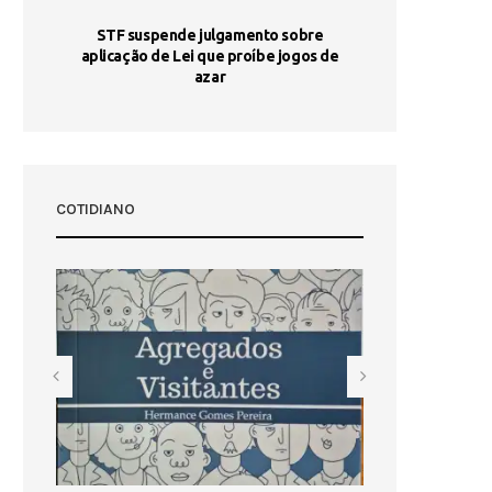
STF suspende julgamento sobre
Areia por Ela
aplicação de Lei que proíbe jogos de
Ag
pa-
azar
sta
COTIDIANO