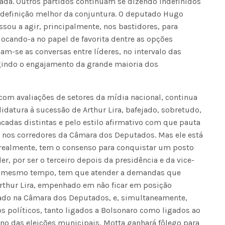
cada. Outros partidos continuam se dizendo indefinidos
 definição melhor da conjuntura. O deputado Hugo
Voo cancelado, bagagem extravi
cobranças indevidas: saiba quai
ssou a agir, principalmente, nos bastidores, para
os seus direitos
olocando-a no papel de favorita dentre as opções
cam-se as conversas entre líderes, no intervalo das
gindo o engajamento da grande maioria dos
om avaliações de setores da mídia nacional, continua
idatura à sucessão de Arthur Lira, bafejado, sobretudo,
ncadas distintas e pelo estilo afirmativo com que pauta
 nos corredores da Câmara dos Deputados. Mas ele está
realmente, tem o consenso para conquistar um posto
r, por ser o terceiro depois da presidência e da vice-
ao mesmo tempo, tem que atender a demandas que
Arthur Lira, empenhado em não ficar em posição
nado na Câmara dos Deputados, e, simultaneamente,
políticos, tanto ligados a Bolsonaro como ligados ao
rno das eleições municipais, Motta ganhará fôlego para