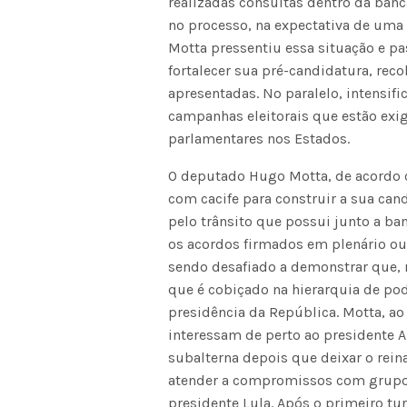
realizadas consultas dentro da ban
no processo, na expectativa de uma
Motta pressentiu essa situação e pa
fortalecer sua pré-candidatura, rec
apresentadas. No paralelo, intensifi
campanhas eleitorais que estão exi
parlamentares nos Estados.
O deputado Hugo Motta, de acordo c
com cacife para construir a sua cand
pelo trânsito que possui junto a ba
os acordos firmados em plenário ou
sendo desafiado a demonstrar que, 
que é cobiçado na hierarquia de pode
presidência da República. Motta, 
interessam de perto ao presidente 
subalterna depois que deixar o rei
atender a compromissos com grupos 
presidente Lula. Após o primeiro tu