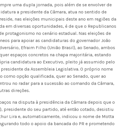
umpre uma dupla jornada, pois além de se envolver de
idatura a presidente da Câmara, atua no sentido de
preside, nas eleições municipais deste ano em regiões da
erada em diversas oportunidades, é de que o Republicanos
de protagonismo no cenário estadual. Nas eleições de
âneos para apoiar as candidaturas do governador João
dversário, Efraim Filho (União Brasil), ao Senado, ambos
 quer espaços concretos na chapa majoritária, estando
pria candidatura ao Executivo, pleito já assumido pelo
 presidente da Assembleia Legislativa. O próprio nome
 como opção qualificada, quer ao Senado, quer ao
ntrou no radar para a sucessão ao comando da Câmara,
tras direções.
aços na disputa à presidência da Câmara depois que o
, presidente do seu partido, até então cotado, desistiu
Arthur Lira e, automaticamente, indicou o nome de Motta
segurando todo o apoio da bancada do PR e prometendo