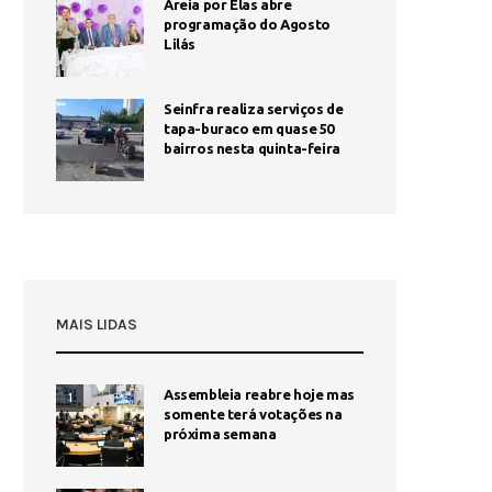
Areia por Elas abre
programação do Agosto
Lilás
Seinfra realiza serviços de
tapa-buraco em quase 50
bairros nesta quinta-feira
MAIS LIDAS
Assembleia reabre hoje mas
1
somente terá votações na
próxima semana