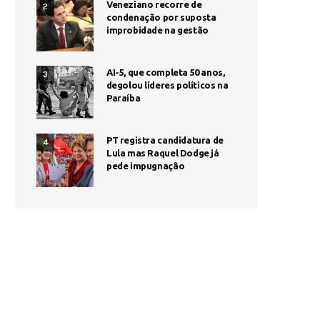
Veneziano recorre de
2
condenação por suposta
improbidade na gestão
AI-5, que completa 50 anos,
3
degolou líderes políticos na
Paraíba
PT registra candidatura de
4
Lula mas Raquel Dodge já
pede impugnação