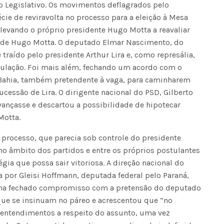
 Legislativo. Os movimentos deflagrados pelo
e de reviravolta no processo para a eleição à Mesa
levando o próprio presidente Hugo Motta a reavaliar
Seinfra realiza serviços de ta
e de Hugo Motta. O deputado Elmar Nascimento, do
buraco em quase 50 bairros ne
quinta-feira
 traído pelo presidente Arthur Lira e, como represália,
ulação. Foi mais além, fechando um acordo com o
 Bahia, também pretendente à vaga, para caminharem
sucessão de Lira. O dirigente nacional do PSD, Gilberto
vançasse e descartou a possibilidade de hipotecar
Motta.
o processo, que parecia sob controle do presidente
 no âmbito dos partidos e entre os próprios postulantes
égia que possa sair vitoriosa. A direção nacional do
a por Gleisi Hoffmann, deputada federal pelo Paraná,
nha fechado compromisso com a pretensão do deputado
e se insinuam no páreo e acrescentou que “no
entendimentos a respeito do assunto, uma vez