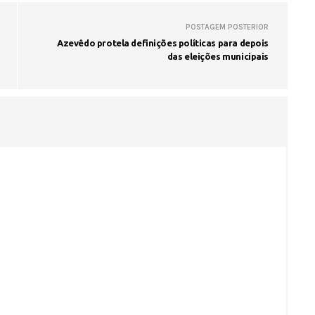
POSTAGEM POSTERIOR
Azevêdo protela definições políticas para depois
das eleições municipais
Seinfra realiza serviços de ta
buraco em quase 50 bairros ne
quinta-feira