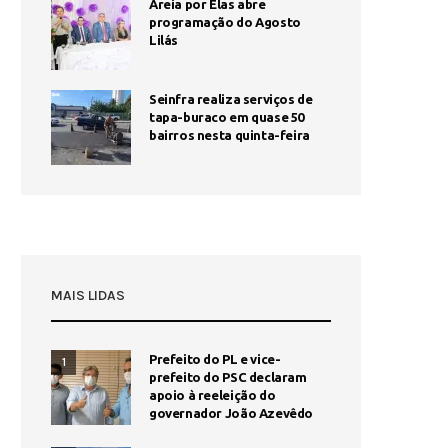
Areia por Elas abre
programação do Agosto
Lilás
Seinfra realiza serviços de
tapa-buraco em quase 50
bairros nesta quinta-feira
MAIS LIDAS
Prefeito do PL e vice-
1
prefeito do PSC declaram
apoio à reeleição do
governador João Azevêdo