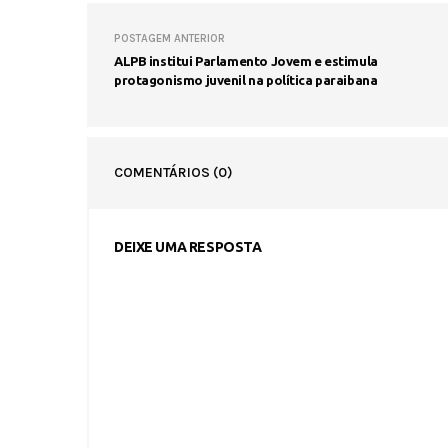
POSTAGEM ANTERIOR
ALPB institui Parlamento Jovem e estimula
protagonismo juvenil na política paraibana
COMENTÁRIOS
(0)
DEIXE UMA RESPOSTA