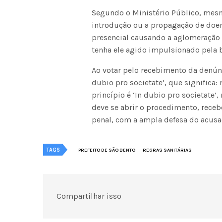
Segundo o Ministério Público, mes
introdução ou a propagação de doen
presencial causando a aglomeração i
tenha ele agido impulsionado pela b
Ao votar pelo recebimento da denúnci
dubio pro societate’, que significa:
princípio é ‘In dubio pro societate’
deve se abrir o procedimento, recebe
penal, com a ampla defesa do acus
TAGS
PREFEITO DE SÃO BENTO
REGRAS SANITÁRIAS
Compartilhar isso