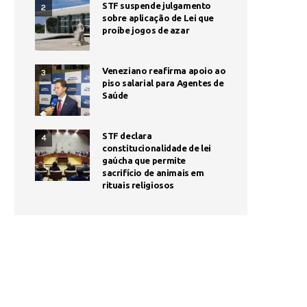
STF suspende julgamento
2
sobre aplicação de Lei que
proíbe jogos de azar
Veneziano reafirma apoio ao
3
piso salarial para Agentes de
Saúde
STF declara
4
constitucionalidade de lei
gaúcha que permite
sacrifício de animais em
rituais religiosos