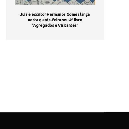
ada e
Juiz e escritor Hermance Gomes lança
UNIESP utiliza 
s são
nesta quinta-feira seu 4º livro
fortalece form
“Agregados e Visitantes”
de