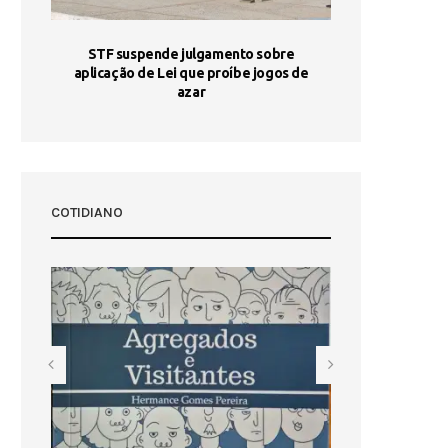
STF suspende julgamento sobre
Areia por Ela
aplicação de Lei que proíbe jogos de
Ag
pa-
azar
sta
COTIDIANO