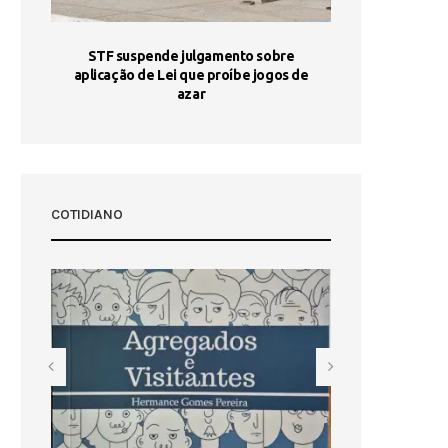
STF suspende julgamento sobre
Areia por Ela
aplicação de Lei que proíbe jogos de
Ag
pa-
azar
sta
COTIDIANO