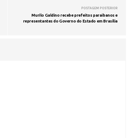
POSTAGEM POSTERIOR
Murilo Galdino recebe prefeitos paraibanos e
representantes do Governo do Estado em Brasília
Seinfra realiza serviços de ta
buraco em quase 50 bairros ne
quinta-feira