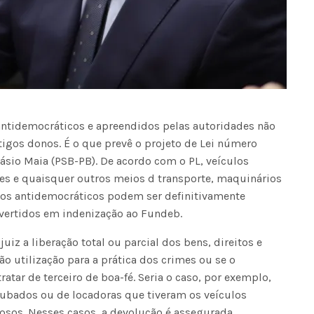
 antidemocráticos e apreendidos pelas autoridades não
igos donos. É o que prevê o projeto de Lei número
ásio Maia (PSB-PB). De acordo com o PL, veículos
s e quaisquer outros meios d transporte, maquinários
tos antidemocráticos podem ser definitivamente
evertidos em indenização ao Fundeb.
uiz a liberação total ou parcial dos bens, direitos e
 utilização para a prática dos crimes ou se o
atar de terceiro de boa-fé. Seria o caso, por exemplo,
oubados ou de locadoras que tiveram os veículos
sos. Nesses casos, a devolução é assegurada.