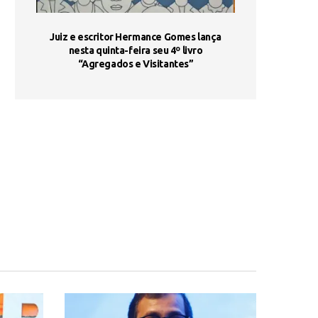
ada e
Juiz e escritor Hermance Gomes lança
UNIESP utiliza 
s são
nesta quinta-feira seu 4º livro
fortalece form
“Agregados e Visitantes”
de