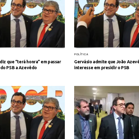
POLÍTICA
diz que “terá honra” em passar
Gervásio admite que João Azev
do PSB a Azevêdo
interesse em presidir o PSB