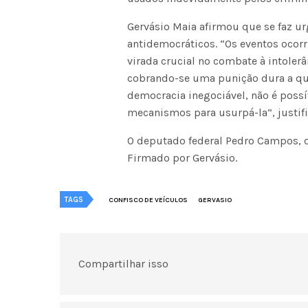
Gervásio Maia afirmou que se faz ur
antidemocráticos. “Os eventos ocor
virada crucial no combate à intolerâ
cobrando-se uma punição dura a que
democracia inegociável, não é possív
mecanismos para usurpá-la”, justif
O deputado federal Pedro Campos, do
Firmado por Gervásio.
TAGS
CONFISCO DE VEÍCULOS
GERVASIO
Compartilhar isso