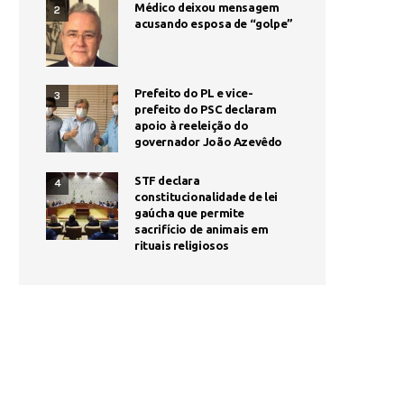
Médico deixou mensagem
2
acusando esposa de “golpe”
Prefeito do PL e vice-
3
prefeito do PSC declaram
apoio à reeleição do
governador João Azevêdo
STF declara
4
constitucionalidade de lei
gaúcha que permite
sacrifício de animais em
rituais religiosos