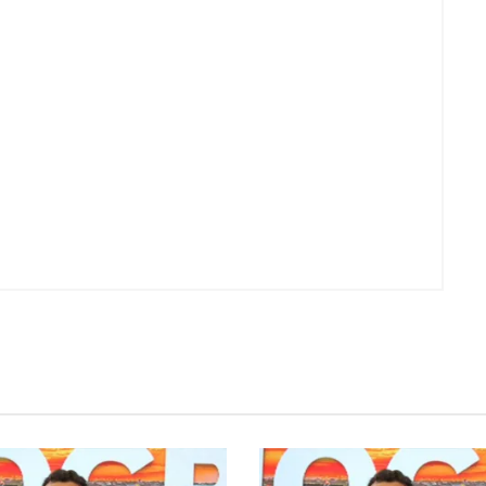
Voo cancelado, bagagem extravi
cobranças indevidas: saiba quai
os seus direitos