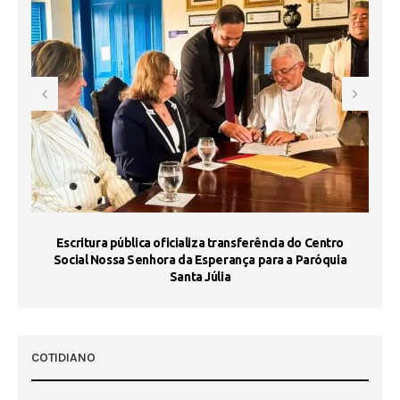
Escritura pública oficializa transferência do Centro
Ma
Social Nossa Senhora da Esperança para a Paróquia
Santa Júlia
COTIDIANO