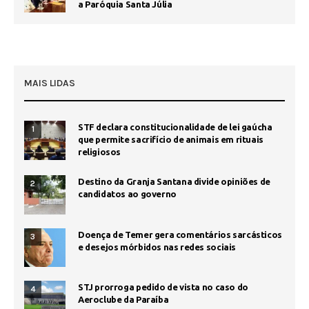
a Paróquia Santa Júlia
MAIS LIDAS
STF declara constitucionalidade de lei gaúcha
1
que permite sacrifício de animais em rituais
religiosos
Destino da Granja Santana divide opiniões de
2
candidatos ao governo
Doença de Temer gera comentários sarcásticos
3
e desejos mórbidos nas redes sociais
STJ prorroga pedido de vista no caso do
4
Aeroclube da Paraíba