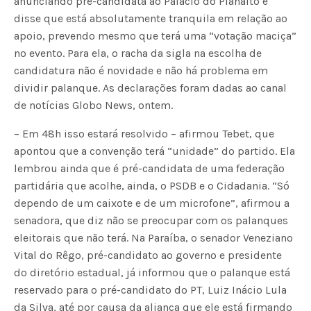
anunciando pré-candidata ao Palácio do Planalto e
disse que está absolutamente tranquila em relação ao
apoio, prevendo mesmo que terá uma “votação maciça”
no evento. Para ela, o racha da sigla na escolha de
candidatura não é novidade e não há problema em
dividir palanque. As declarações foram dadas ao canal
de notícias Globo News, ontem.
– Em 48h isso estará resolvido – afirmou Tebet, que
apontou que a convenção terá “unidade” do partido. Ela
lembrou ainda que é pré-candidata de uma federação
partidária que acolhe, ainda, o PSDB e o Cidadania. “Só
dependo de um caixote e de um microfone”, afirmou a
senadora, que diz não se preocupar com os palanques
eleitorais que não terá. Na Paraíba, o senador Veneziano
Vital do Rêgo, pré-candidato ao governo e presidente
do diretório estadual, já informou que o palanque está
reservado para o pré-candidato do PT, Luiz Inácio Lula
da Silva, até por causa da aliança que ele está firmando