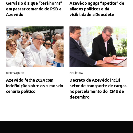
Gervásio diz que “terá honra”
Azevêdo aguça “apetite” de
em passar comando do PSB a
aliados políticos e dá
Azevêdo
visibilidade a Deusdete
DESTAQUES
POLÍTICA
Azevêdo fecha 2024 com
Decreto de Azevêdo inclui
indefinição sobre os rumos do
setor de transporte de cargas
cenário político
no parcelamento do ICMS de
dezembro