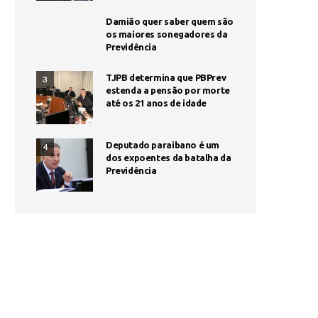
Damião quer saber quem são
os maiores sonegadores da
Previdência
TJPB determina que PBPrev
3
estenda a pensão por morte
até os 21 anos de idade
Deputado paraibano é um
4
dos expoentes da batalha da
Previdência