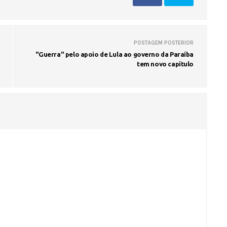
Fátima Silva lança livro sobre a hi
do rádio campinense no próximo 
POSTAGEM POSTERIOR
"Guerra" pelo apoio de Lula ao governo da Paraíba
tem novo capítulo