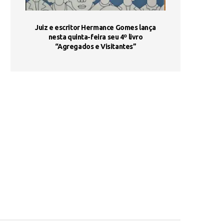
ada e
Juiz e escritor Hermance Gomes lança
UNIESP utiliza 
s são
nesta quinta-feira seu 4º livro
fortalece form
“Agregados e Visitantes”
de