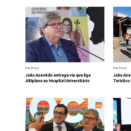
POLÍTICA
POLÍTICA
João Azevêdo entrega via que liga
João Azev
Altiplano ao Hospital Universitário
Turístico