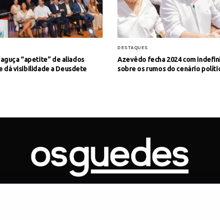
S
DESTAQUES
aguça “apetite” de aliados
Azevêdo fecha 2024 com indefin
 e dá visibilidade a Deusdete
sobre os rumos do cenário políti
ONTATO
ARTIGOS
GOVERNO
JUDICIÁRIO
MEMÓRIA
POLÍTICA
Copyright 2019 Os Guedes. TODOS OS DIREITOS RESERVADOS.