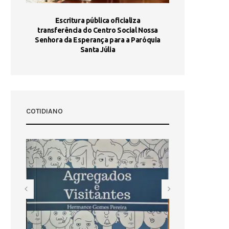
stória
Escritura pública oficializa
Maria Port
dia 10
transferência do Centro Social Nossa
homologada e 
Senhora da Esperança para a Paróquia
com
Santa Júlia
COTIDIANO