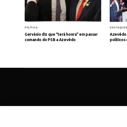
POLÍTICA
DESTAQUE
Gervásio diz que “terá honra” em passar
Azevêdo 
comando do PSB a Azevêdo
políticos
SOBRE
C