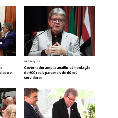
DESTAQUES
do
Governador amplia auxílio-alimentação
ulado e
de 600 reais para mais de 60 mil
servidores