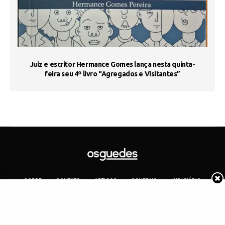
s
Juiz e escritor Hermance Gomes lança nesta quinta-
feira seu 4º livro “Agregados e Visitantes”
SOBRE
CONTATO
ARTIGOS
GOVERNO
JUDICIÁRIO
MEMÓRIA
POLÍTICA
COTIDIANO
Copyright 2019 Os Guedes. TODOS OS DIREITOS RESERVADOS.