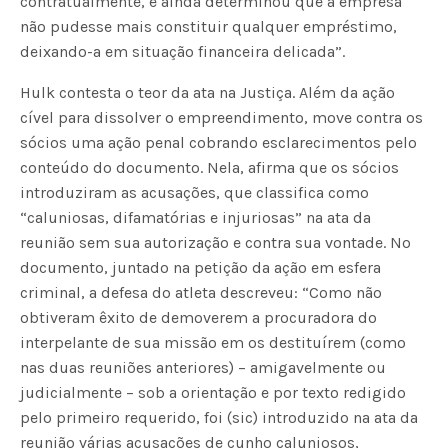
contratualmente, e ainda determinou que a empresa
não pudesse mais constituir qualquer empréstimo,
deixando-a em situação financeira delicada”.
Hulk contesta o teor da ata na Justiça. Além da ação
cível para dissolver o empreendimento, move contra os
sócios uma ação penal cobrando esclarecimentos pelo
conteúdo do documento. Nela, afirma que os sócios
introduziram as acusações, que classifica como
“caluniosas, difamatórias e injuriosas” na ata da
reunião sem sua autorização e contra sua vontade. No
documento, juntado na petição da ação em esfera
criminal, a defesa do atleta descreveu: “Como não
obtiveram êxito de demoverem a procuradora do
interpelante de sua missão em os destituírem (como
nas duas reuniões anteriores) – amigavelmente ou
judicialmente – sob a orientação e por texto redigido
pelo primeiro requerido, foi (sic) introduzido na ata da
reunião várias acusações de cunho caluniosos,