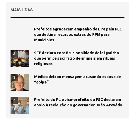
MAIS LIDAS
Prefeitos agradecem empenho de Lira pela PEC
que destina recursos extras do FPM para
Municípios
STF declara constitucionalidade de lei gaúcha
2
que permite sacrifício de animais em rituais
religiosos
Médico deixou mensagem acusando esposa de
3
“golpe”
Prefeito do PL e vice-prefeito do PSC declaram
4
apoio à reeleição do governador João Azevêdo