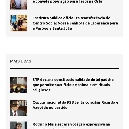
e convida população para festa na Orla
Escritura pública oficializa transferência do
Centro Social Nossa Senhora da Esperança para
a Paróquia Santa Júlia
MAIS LIDAS
STF declara constitucionalidade de lei gaúcha
1
que permite sacrifício de animais em rituais
religiosos
Cúpula nacional do PSB tenta conciliar Ricardo e
2
Azevêdo no partido
Rodrigo Maia espera votação expressiva na
3