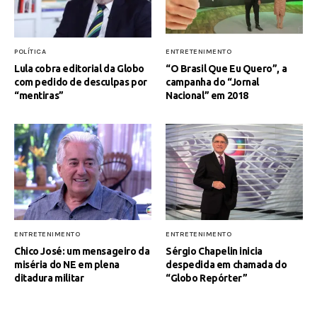
POLÍTICA
ENTRETENIMENTO
Lula cobra editorial da Globo
“O Brasil Que Eu Quero”, a
com pedido de desculpas por
campanha do “Jornal
“mentiras”
Nacional” em 2018
ENTRETENIMENTO
ENTRETENIMENTO
Chico José: um mensageiro da
Sérgio Chapelin inicia
miséria do NE em plena
despedida em chamada do
ditadura militar
“Globo Repórter”