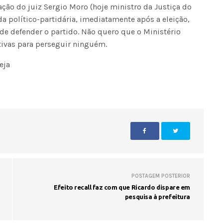
ração do juiz Sergio Moro (hoje ministro da Justiça do
da político-partidária, imediatamente após a eleição,
de defender o partido. Não quero que o Ministério
Seinfra realiza serviços de ta
buraco em quase 50 bairros ne
tivas para perseguir ninguém.
quinta-feira
ja
POSTAGEM POSTERIOR
Efeito recall faz com que Ricardo dispare em
pesquisa à prefeitura