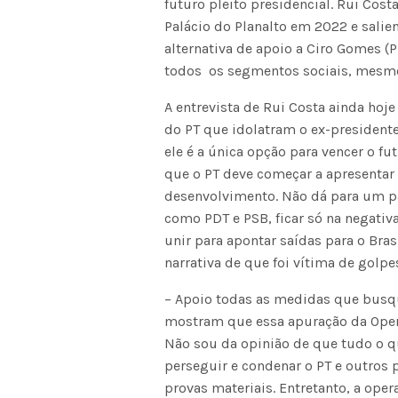
futuro pleito presidencial. Rui Co
Palácio do Planalto em 2022 e salie
alternativa de apoio a Ciro Gomes (P
todos os segmentos sociais, mesmo 
A entrevista de Rui Costa ainda ho
do PT que idolatram o ex-presidente
ele é a única opção para vencer o fu
que o PT deve começar a apresentar 
desenvolvimento. Não dá para um p
como PDT e PSB, ficar só na negativ
unir para apontar saídas para o Brasi
narrativa de que foi vítima de golpe
– Apoio todas as medidas que busq
mostram que essa apuração da Opera
Não sou da opinião de que tudo o qu
perseguir e condenar o PT e outros
provas materiais. Entretanto, a oper