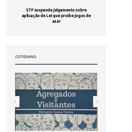
STF suspende julgamento sobre
Areia por Ela
aplicação de Lei que proíbe jogos de
Ag
pa-
azar
sta
COTIDIANO