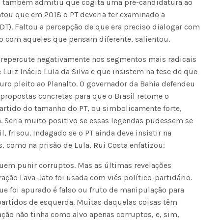
sta também admitiu que cogita uma pré-candidatura ao
ntou que em 2018 o PT deveria ter examinado a
DT). Faltou a percepção de que era preciso dialogar com
com aqueles que pensam diferente, salientou.
je repercute negativamente nos segmentos mais radicais
 Luiz Inácio Lula da Silva e que insistem na tese de que
turo pleito ao Planalto. O governador da Bahia defendeu
propostas concretas para que o Brasil retome o
artido do tamanho do PT, ou simbolicamente forte,
a. Seria muito positivo se essas legendas pudessem se
l, frisou. Indagado se o PT ainda deve insistir na
s, como na prisão de Lula, Rui Costa enfatizou:
uem punir corruptos. Mas as últimas revelações
ção Lava-Jato foi usada com viés político-partidário.
e foi apurado é falso ou fruto de manipulação para
 partidos de esquerda. Muitas daquelas coisas têm
ação não tinha como alvo apenas corruptos, e, sim,