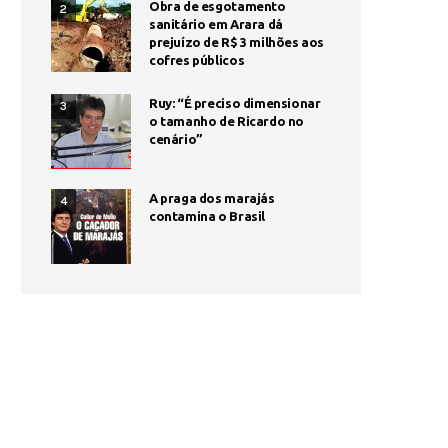
Obra de esgotamento
2
sanitário em Arara dá
prejuízo de R$ 3 milhões aos
cofres públicos
Ruy: “É preciso dimensionar
3
o tamanho de Ricardo no
cenário”
A praga dos marajás
4
contamina o Brasil