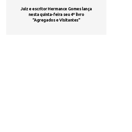
ada e
Juiz e escritor Hermance Gomes lança
UNIESP utiliza 
s são
nesta quinta-feira seu 4º livro
fortalece form
“Agregados e Visitantes”
de