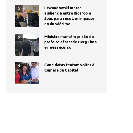
Lewandowski marca
2
audiência entre Ricardo e
Joás para resolver impasse
do duodécimo
Ministra mantém prisão do
3
prefeito afastado Berg Lima
e nega recurso
Candidatas tentam voltar à
4
Câmara da Capital