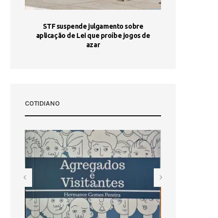
STF suspende julgamento sobre
Areia por Ela
aplicação de Lei que proíbe jogos de
Ag
pa-
azar
sta
COTIDIANO