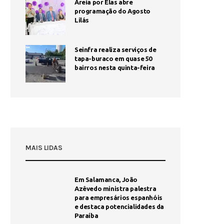
Areia por Elas abre
programação do Agosto
Lilás
Seinfra realiza serviços de
tapa-buraco em quase 50
bairros nesta quinta-feira
MAIS LIDAS
Em Salamanca, João
Azêvedo ministra palestra
para empresários espanhóis
e destaca potencialidades da
Paraíba