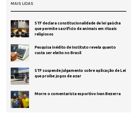
MAIS LIDAS
STF declara constitucionalidade de lei gaúcha
1
que permite sacrifício de animais em rituais
religiosos
Pesquisa inédito de Instituto revela quanto
2
custa ser eleito no Brasil
STF suspende julgamento sobre aplicação de Lei
3
que proíbe jogos de azar
Morre o comentarista esportivo Ivan Bezerra
4