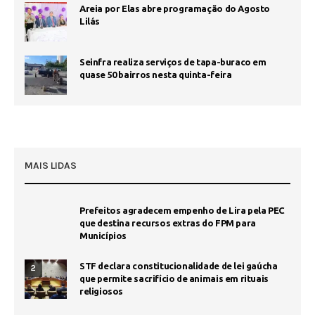
Areia por Elas abre programação do Agosto
Lilás
Seinfra realiza serviços de tapa-buraco em
quase 50 bairros nesta quinta-feira
MAIS LIDAS
Prefeitos agradecem empenho de Lira pela PEC
que destina recursos extras do FPM para
Municípios
STF declara constitucionalidade de lei gaúcha
2
que permite sacrifício de animais em rituais
religiosos