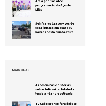
Areia por Elas abre
programação do Agosto
Lilás
Seinfra realiza serviços de
tapa-buraco em quase 50
bairros nesta quinta-feira
MAIS LIDAS
As polêmicas e histórias
sobre Pelé, rei do futebol e
lenda ainda hoje cultuada
TV Cabo Branco fará debate
2