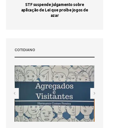
STF suspende julgamento sobre
Areia por Ela
aplicação de Lei que proíbe jogos de
Ag
pa-
azar
sta
COTIDIANO