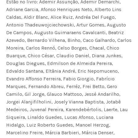
Estão no livro: Ademir Assunção, Ademir Demarchi,
Adriane Garcia, Afonso Henriques Neto, Alberto Lins
Caldas, Aldir Blanc, Alice Ruiz, Andréa Del Fuego,
Antonio Thadeuwojciechowski, Artur Gomes, Augusto
De Campos, Augusto Guimaraens Cavalcanti, Beatriz
Azevedo, Bernardo Vilhena, Binho, Caco Galhardo, Carlos
Moreira, Carlos Rennó, Celso Borges, Chacal, Chico
Buarque, Chico César, Claudio Daniel, Diana Junkes,
Douglas Diegues, Edmilson de Almeida Pereira,
Edvaldo Santana, Eltânia André, Eric Nepomuceno,
Evandro Affonso Ferreira, Fabio Giorgio, Fabrício
Marques, Fernando Abreu, Ferréz, Frei Betto, Gero
Camilo, Gil Jorge, Glauco Mattoso, Jessé Andarilho,
Jorgei Alanjifilholini, Josely Vianna Baptista, Jotabê
Medeiros, Juvenal Pereira, Karendebértolis, Laerte, Lau
Siqueira, Linaldo Guedes, Lucas Afonso, Luciana
Hidalgo, Luiz Roberto Guedes, Manoel Herzog,
Marcelino Freire, Márcia Barbieri, Márcia Denser,