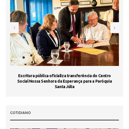
Escritura pública oficializa transferência do Centro
Ma
Social Nossa Senhora da Esperança para a Paróquia
Santa Júlia
COTIDIANO