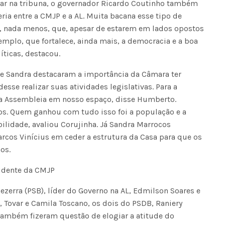
iar na tribuna, o governador Ricardo Coutinho também
ria entre a CMJP e a AL. Muita bacana esse tipo de
Seinfra realiza serviços de ta
s, nada menos, que, apesar de estarem em lados opostos
buraco em quase 50 bairros ne
emplo, que fortalece, ainda mais, a democracia e a boa
quinta-feira
íticas, destacou.
e Sandra destacaram a importância da Câmara ter
sse realizar suas atividades legislativas. Para a
 a Assembleia em nosso espaço, disse Humberto.
s. Quem ganhou com tudo isso foi a população e a
lidade, avaliou Corujinha. Já Sandra Marrocos
rcos Vinícius em ceder a estrutura da Casa para que os
os.
idente da CMJP
zerra (PSB), líder do Governo na AL, Edmilson Soares e
Tovar e Camila Toscano, os dois do PSDB, Raniery
 também fizeram questão de elogiar a atitude do