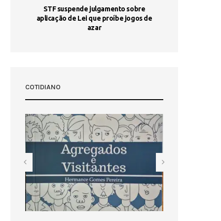
STF suspende julgamento sobre
Areia por Ela
aplicação de Lei que proíbe jogos de
Ag
pa-
azar
sta
COTIDIANO