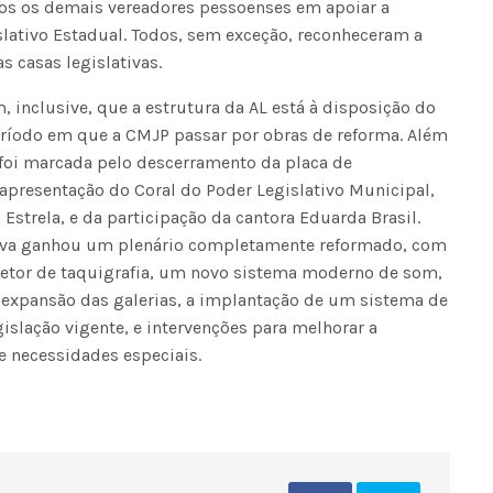
dos os demais vereadores pessoenses em apoiar a
Voo cancelado, bagagem extravi
lativo Estadual. Todos, sem exceção, reconheceram a
cobranças indevidas: saiba quai
os seus direitos
s casas legislativas.
, inclusive, que a estrutura da AL está à disposição do
ríodo em que a CMJP passar por obras de reforma. Além
 foi marcada pelo descerramento da placa de
apresentação do Coral do Poder Legislativo Municipal,
Estrela, e da participação da cantora Eduarda Brasil.
tiva ganhou um plenário completamente reformado, com
etor de taquigrafia, um novo sistema moderno de som,
, expansão das galerias, a implantação de um sistema de
islação vigente, e intervenções para melhorar a
e necessidades especiais.