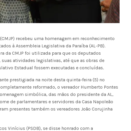
a (CMJP) recebeu uma homenagem em reconhecimento
tados à Assembleia Legislativa da Paraíba (AL-PB).
ra da CMJP foi utilizada para que os deputados
uas atividades legislativas, até que as obras de
slativo Estadual fossem executadas e concluídas.
nte prestigiada na noite desta quinta-feira (5) no
a completamente reformado, o vereador Humberto Pontes
homenagem simbólica, das mãos do presidente da AL,
nome de parlamentares e servidores da Casa Napoleão
eram presentes também os vereadores João Corujinha
cos Vinícius (PSDB), se disse honrado com a