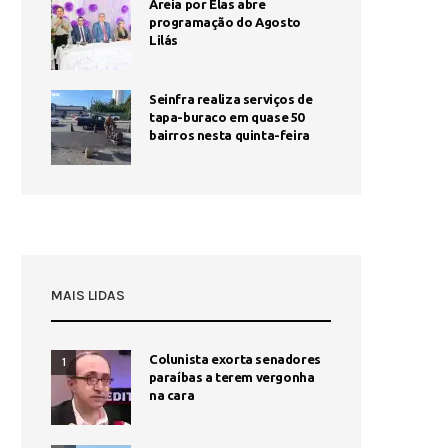
Areia por Elas abre
programação do Agosto
Lilás
Seinfra realiza serviços de
tapa-buraco em quase 50
bairros nesta quinta-feira
MAIS LIDAS
Colunista exorta senadores
1
paraíbas a terem vergonha
na cara