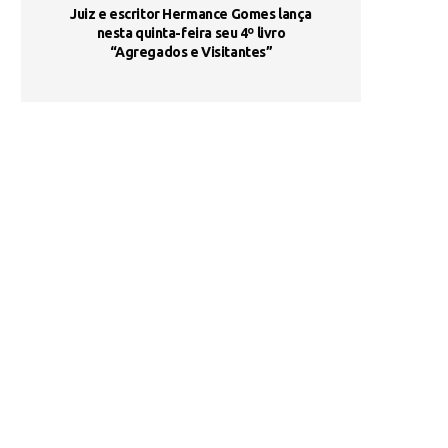
ada e
Juiz e escritor Hermance Gomes lança
UNIESP utiliza 
s são
nesta quinta-feira seu 4º livro
fortalece form
“Agregados e Visitantes”
de