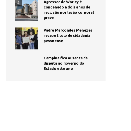
Agressor de Warley é
2
condenado a dois anos de
reclusão por lesão corporal
grave
Padre Marcondes Menezes
3
recebe título de cidadania
pessoense
Campina fica ausente da
disputa ao governo do
Estado este ano