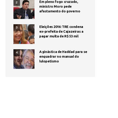
Em pleno fogo cruzado,
2
ministro Moro pede
afastamento do governo
Eleições 2016: TRE condena
3
ex-prefeita de Cajazeiras a
pagar multa de R$ 53 mil
A ginástica de Haddad para se
4
enquadrar no manual do
lulopetismo