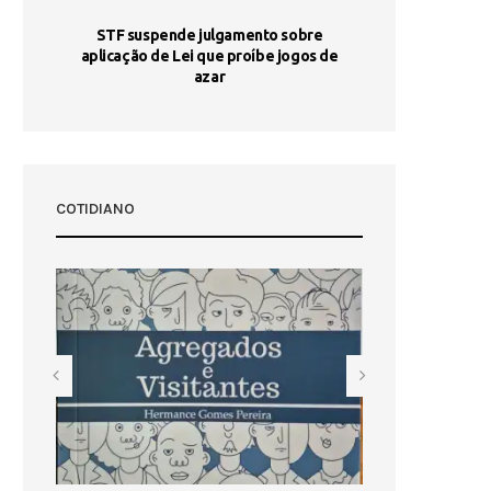
STF suspende julgamento sobre
Areia por Ela
aplicação de Lei que proíbe jogos de
Ag
pa-
azar
sta
COTIDIANO