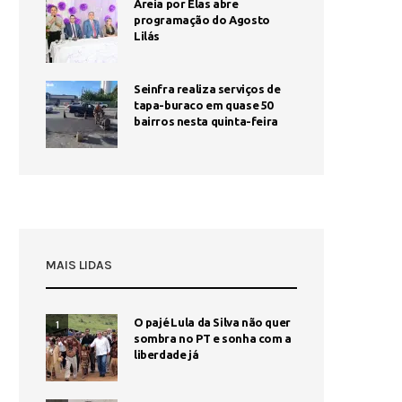
Areia por Elas abre
programação do Agosto
Lilás
Seinfra realiza serviços de
tapa-buraco em quase 50
bairros nesta quinta-feira
MAIS LIDAS
O pajé Lula da Silva não quer
1
sombra no PT e sonha com a
liberdade já