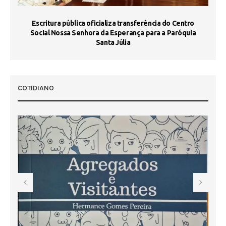
Escritura pública oficializa transferência do Centro
Ma
Social Nossa Senhora da Esperança para a Paróquia
Santa Júlia
COTIDIANO