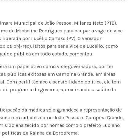
âmara Municipal de João Pessoa, Milanez Neto (PTB),
 nome de Micheline Rodrigues para ocupar a vaga de vice-
liderada por Lucélio Cartaxo (PV). O vereador
o os pré-requisitos para ser a vice de Lucélio, como
saúde pública em todo estado, comentou.
terá um papel ativo como vice-governadora, por ter
icas públicas exitosas em Campina Grande, em áreas
 Com perfil técnico e sensibilidade política, ela tem
ão do programa de governo, aproximando a saúde da
ticipação da médica só engrandece a representação de
resente em cidades como João Pessoa e Campina Grande,
m sido enaltecido por nomes como o prefeito Luciano
s políticas da Rainha da Borborema.