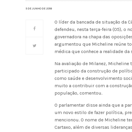
5 DE JUNHO DE 2018
O líder da bancada de situação da C
defendeu, nesta terça-feira (05), o
governadora na chapa das oposições 
argumentou que Micheline reúne tod
médica que conhece a realidade da 
Na avaliação de Milanez, Micheline 
participado da construção de polít
como saúde e desenvolvimento social.
muito a contribuir com a construç
população, comentou.
O parlamentar disse ainda que a par
um novo estilo de fazer política, p
mencionou. O nome de Micheline te
Cartaxo, além de diversas liderança