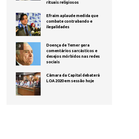
rituais religiosos
Efraim aplaude medida que
2
combate contrabando e
ilegalidades
Doença de Temer gera
3
comentários sarcásticos e
desejos mórbidos nas redes
sociais
Câmara da Capital debaterá
4
LOA 2020 em sessão hoje