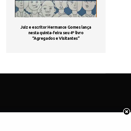
ada e
Juiz e escritor Hermance Gomes lança
UNIESP utiliza 
s são
nesta quinta-feira seu 4º livro
fortalece form
“Agregados e Visitantes”
de
COTIDIANO