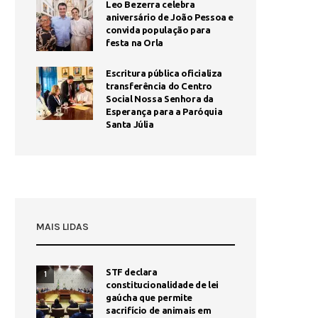
Leo Bezerra celebra
aniversário de João Pessoa e
convida população para
festa na Orla
Escritura pública oficializa
transferência do Centro
Social Nossa Senhora da
Esperança para a Paróquia
Santa Júlia
MAIS LIDAS
STF declara
1
constitucionalidade de lei
gaúcha que permite
sacrifício de animais em