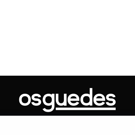
Voo cancelado, bagagem extravi
cobranças indevidas: saiba quai
os seus direitos
ONTATO
ARTIGOS
GOVERNO
JUDICIÁRIO
MEMÓRIA
POLÍTICA
Copyright 2019 Os Guedes. TODOS OS DIREITOS RESERVADOS.