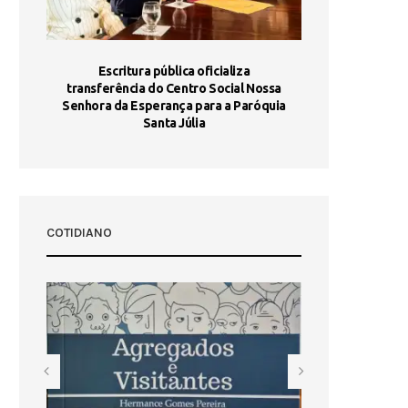
stória
Escritura pública oficializa
Maria Port
dia 10
transferência do Centro Social Nossa
homologada e 
Senhora da Esperança para a Paróquia
com
Santa Júlia
COTIDIANO