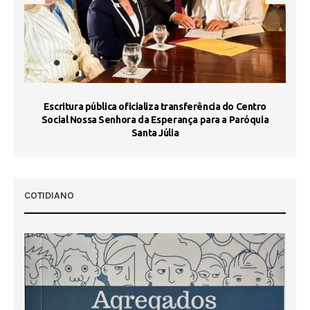
Escritura pública oficializa transferência do Centro
Ma
Social Nossa Senhora da Esperança para a Paróquia
Santa Júlia
COTIDIANO