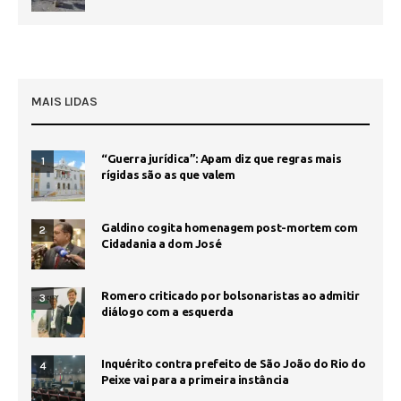
MAIS LIDAS
“Guerra jurídica”: Apam diz que regras mais
1
rígidas são as que valem
Galdino cogita homenagem post-mortem com
2
Cidadania a dom José
Romero criticado por bolsonaristas ao admitir
3
diálogo com a esquerda
Inquérito contra prefeito de São João do Rio do
4
Peixe vai para a primeira instância